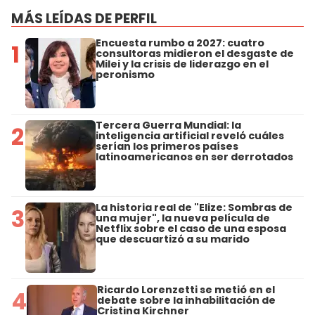
MÁS LEÍDAS DE PERFIL
Encuesta rumbo a 2027: cuatro
1
consultoras midieron el desgaste de
Milei y la crisis de liderazgo en el
peronismo
Tercera Guerra Mundial: la
2
inteligencia artificial reveló cuáles
serían los primeros países
latinoamericanos en ser derrotados
La historia real de "Elize: Sombras de
3
una mujer", la nueva película de
Netflix sobre el caso de una esposa
que descuartizó a su marido
Ricardo Lorenzetti se metió en el
4
debate sobre la inhabilitación de
Cristina Kirchner