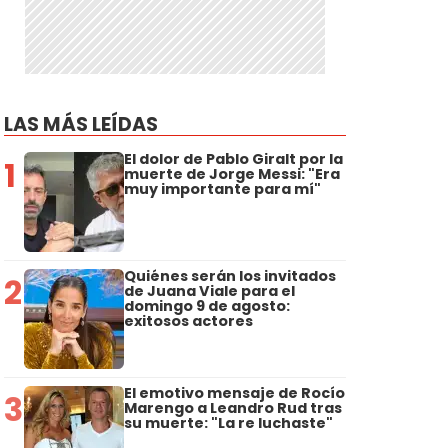
LAS MÁS LEÍDAS
El dolor de Pablo Giralt por la
1
muerte de Jorge Messi: "Era
muy importante para mí"
Quiénes serán los invitados
2
de Juana Viale para el
domingo 9 de agosto:
exitosos actores
El emotivo mensaje de Rocío
3
Marengo a Leandro Rud tras
su muerte: "La re luchaste"