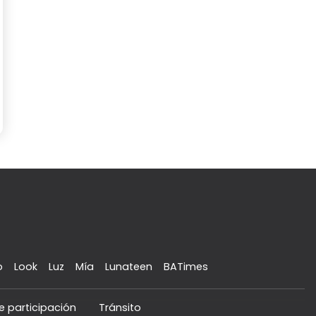
o
Look
Luz
Mía
Lunateen
BATimes
e participación
Tránsito