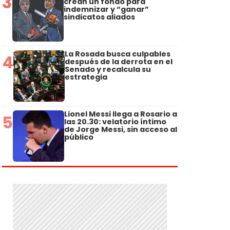
3
crean un fondo para
indemnizar y “ganar”
sindicatos aliados
La Rosada busca culpables
4
después de la derrota en el
Senado y recalcula su
estrategia
Lionel Messi llega a Rosario a
5
las 20.30: velatorio íntimo
de Jorge Messi, sin acceso al
público