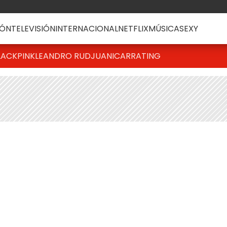
ÓN
TELEVISIÓN
INTERNACIONAL
NETFLIX
MÚSICA
SEXY
LACKPINK
LEANDRO RUD
JUANICAR
RATING