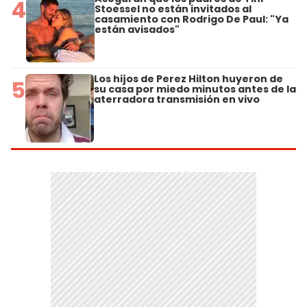
4
Stoessel no están invitados al
casamiento con Rodrigo De Paul: "Ya
están avisados"
Los hijos de Perez Hilton huyeron de
5
su casa por miedo minutos antes de la
aterradora transmisión en vivo