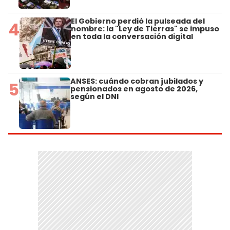
El Gobierno perdió la pulseada del
4
nombre: la "Ley de Tierras" se impuso
en toda la conversación digital
ANSES: cuándo cobran jubilados y
5
pensionados en agosto de 2026,
según el DNI