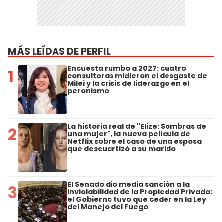
MÁS LEÍDAS DE PERFIL
Encuesta rumbo a 2027: cuatro
1
consultoras midieron el desgaste de
Milei y la crisis de liderazgo en el
peronismo
La historia real de "Elize: Sombras de
2
una mujer", la nueva película de
Netflix sobre el caso de una esposa
que descuartizó a su marido
El Senado dio media sanción a la
3
Inviolabilidad de la Propiedad Privada:
el Gobierno tuvo que ceder en la Ley
del Manejo del Fuego