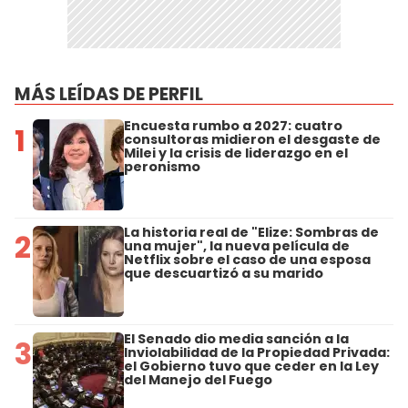
MÁS LEÍDAS DE PERFIL
Encuesta rumbo a 2027: cuatro
1
consultoras midieron el desgaste de
Milei y la crisis de liderazgo en el
peronismo
La historia real de "Elize: Sombras de
2
una mujer", la nueva película de
Netflix sobre el caso de una esposa
que descuartizó a su marido
El Senado dio media sanción a la
3
Inviolabilidad de la Propiedad Privada:
el Gobierno tuvo que ceder en la Ley
del Manejo del Fuego