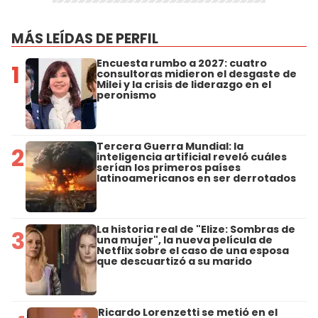
MÁS LEÍDAS DE PERFIL
Encuesta rumbo a 2027: cuatro
1
consultoras midieron el desgaste de
Milei y la crisis de liderazgo en el
peronismo
Tercera Guerra Mundial: la
2
inteligencia artificial reveló cuáles
serían los primeros países
latinoamericanos en ser derrotados
La historia real de "Elize: Sombras de
3
una mujer", la nueva película de
Netflix sobre el caso de una esposa
que descuartizó a su marido
Ricardo Lorenzetti se metió en el