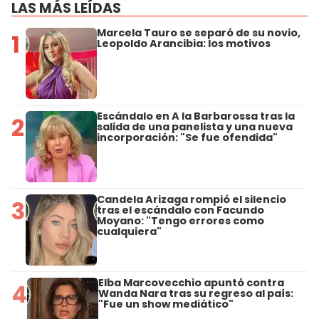
LAS MÁS LEÍDAS
Marcela Tauro se separó de su novio,
1
Leopoldo Arancibia: los motivos
Escándalo en A la Barbarossa tras la
2
salida de una panelista y una nueva
incorporación: "Se fue ofendida"
Candela Arizaga rompió el silencio
3
tras el escándalo con Facundo
Moyano: "Tengo errores como
cualquiera"
Elba Marcovecchio apuntó contra
4
Wanda Nara tras su regreso al país:
"Fue un show mediático"