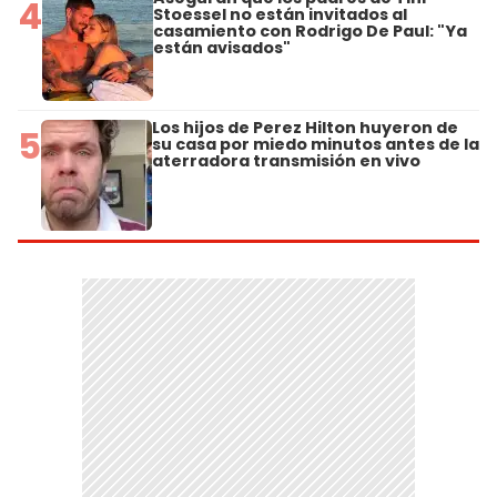
4
Stoessel no están invitados al
casamiento con Rodrigo De Paul: "Ya
están avisados"
Los hijos de Perez Hilton huyeron de
5
su casa por miedo minutos antes de la
aterradora transmisión en vivo