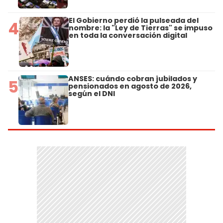
El Gobierno perdió la pulseada del
4
nombre: la "Ley de Tierras" se impuso
en toda la conversación digital
ANSES: cuándo cobran jubilados y
5
pensionados en agosto de 2026,
según el DNI