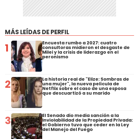
MÁS LEÍDAS DE PERFIL
Encuesta rumbo a 2027: cuatro
1
consultoras midieron el desgaste de
Milei y la crisis de liderazgo en el
peronismo
La historia real de "Elize: Sombras de
2
una mujer", la nueva película de
Netflix sobre el caso de una esposa
que descuartizó a su marido
El Senado dio media sanción a la
3
Inviolabilidad de la Propiedad Privada:
el Gobierno tuvo que ceder en la Ley
del Manejo del Fuego