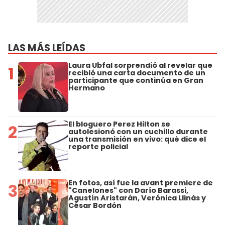
LAS MÁS LEÍDAS
Laura Ubfal sorprendió al revelar que
1
recibió una carta documento de un
participante que continúa en Gran
Hermano
El bloguero Perez Hilton se
2
autolesionó con un cuchillo durante
una transmisión en vivo: qué dice el
reporte policial
En fotos, así fue la avant premiere de
3
"Canelones" con Darío Barassi,
Agustín Aristarán, Verónica Llinás y
César Bordón