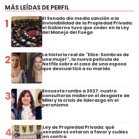
MÁS LEÍDAS DE PERFIL
El Senado dio media sanción a la
1
Inviolabilidad de la Propiedad Privada:
el Gobierno tuvo que ceder en la Ley
del Manejo del Fuego
La historia real de "Elize: Sombras de
2
una mujer", la nueva película de
Netflix sobre el caso de una esposa
que descuartizó a su marido
Encuesta rumbo a 2027: cuatro
3
consultoras midieron el desgaste de
Milei y la crisis de liderazgo en el
peronismo
Ley de Propiedad Privada: qué
4
senadores votaron a favor y cuáles
en contra