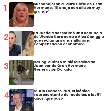
Suspendieron a Laura Ubfal de Gran
1
Hermano: "El enojo con ella es muy
grande"
La Justicia desestimó una denuncia
2
de Wanda Nara contra Alex Caniggia
que reclamará una millonaria
compensación económica
Rating: cuánto midió la salida de
3
Juanicar de Gran Hermano
Generación Dorada
Murió Leandro Rud, el icónico
4
representante de modelos, a los 51
años: qué pasó