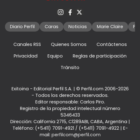
Diario Perfil
Caras
Noticias
Marie Claire
Fo
Canales RSS
Quienes Somos
Contáctenos
Privacidad
Equipo
Reglas de participación
Tránsito
Exitoina - Editorial Perfil S.A.
| © Perfil.com 2006-2026
- Todos los derechos reservados.
Editor responsable: Carlos Piro.
Registro de la propiedad intelectual número
5346433
Dirección:
California 2715
,
C1289ABI
,
CABA, Argentina
|
Teléfono:
(+5411) 7091-4921
/
(+5411) 7091-4922
| E-
mail:
perfilcom@perfil.com