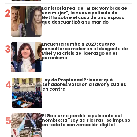
La historia real de "Elize: Sombras de
2
una mujer", la nueva película de
Netflix sobre el caso de una esposa
que descuartizó a su marido
Encuesta rumbo a 2027: cuatro
3
consultoras midieron el desgaste de
Milei y la crisis de liderazgo en el
peronismo
Ley de Propiedad Privada: qué
4
senadores votaron a favor y cuáles
en contra
El Gobierno perdió la pulseada del
5
nombre: la "Ley de Tierras" se impuso
en toda la conversación digital