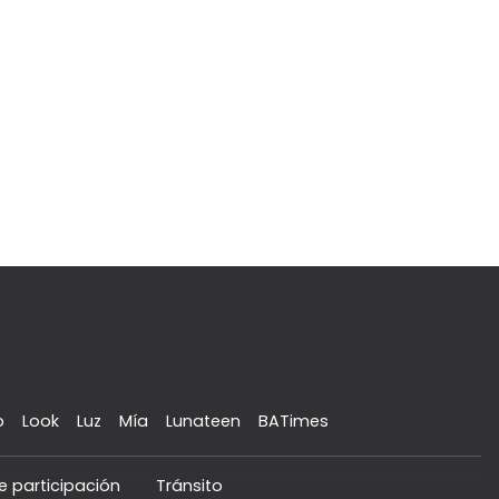
o
Look
Luz
Mía
Lunateen
BATimes
e participación
Tránsito