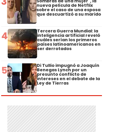
3
Sombras de una mujer", la
nueva película de Netflix
sobre el caso de una esposa
que descuartizó a su marido
Tercera Guerra Mundial: la
4
inteligencia artificial reveló
cuáles serían los primeros
países latinoamericanos en
ser derrotados
Di Tullio impugnó a Joaquín
5
Benegas Lynch por un
presunto conflicto de
intereses en el debate de la
Ley de Tierras