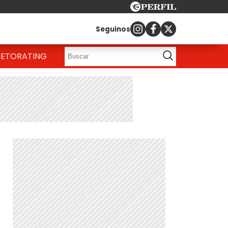
Seguinos
IETO
RATING