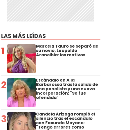
LAS MÁS LEÍDAS
Marcela Tauro se separó de
1
su novio, Leopoldo
Arancibia: los motivos
Escándalo en A la
2
Barbarossa tras la salida de
una panelista y una nueva
incorporación: "Se fue
ofendida"
Candela Arizaga rompió el
3
silencio tras el escándalo
con Facundo Moyano:
"Tengo errores como