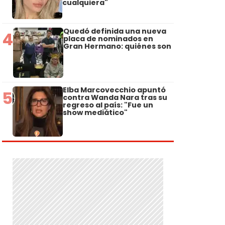
cualquiera"
Quedó definida una nueva
4
placa de nominados en
Gran Hermano: quiénes son
Elba Marcovecchio apuntó
5
contra Wanda Nara tras su
regreso al país: "Fue un
show mediático"