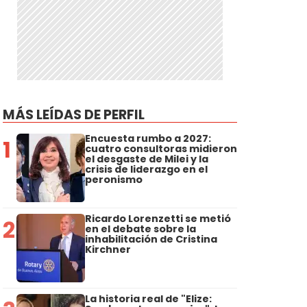
MÁS LEÍDAS DE PERFIL
Encuesta rumbo a 2027:
1
cuatro consultoras midieron
el desgaste de Milei y la
crisis de liderazgo en el
peronismo
Ricardo Lorenzetti se metió
2
en el debate sobre la
inhabilitación de Cristina
Kirchner
La historia real de "Elize: