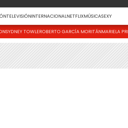
ÓN
TELEVISIÓN
INTERNACIONAL
NETFLIX
MÚSICA
SEXY
TON
SYDNEY TOWLE
ROBERTO GARCÍA MORITÁN
MARIELA PR