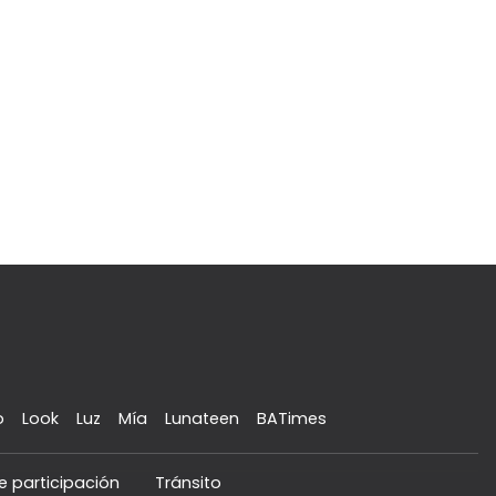
o
Look
Luz
Mía
Lunateen
BATimes
e participación
Tránsito