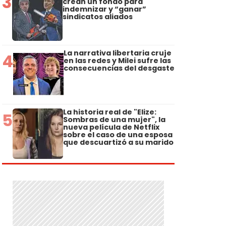
3
crean un fondo para
indemnizar y “ganar”
sindicatos aliados
La narrativa libertaria cruje
4
en las redes y Milei sufre las
consecuencias del desgaste
La historia real de "Elize:
5
Sombras de una mujer", la
nueva película de Netflix
sobre el caso de una esposa
que descuartizó a su marido