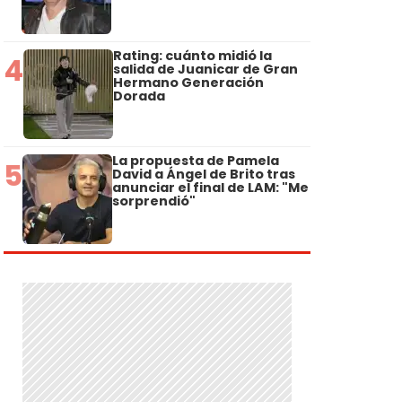
Rating: cuánto midió la
4
salida de Juanicar de Gran
Hermano Generación
Dorada
La propuesta de Pamela
5
David a Ángel de Brito tras
anunciar el final de LAM: "Me
sorprendió"