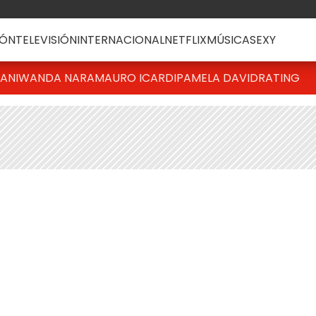
ÓN
TELEVISIÓN
INTERNACIONAL
NETFLIX
MÚSICA
SEXY
IANI
WANDA NARA
MAURO ICARDI
PAMELA DAVID
RATING