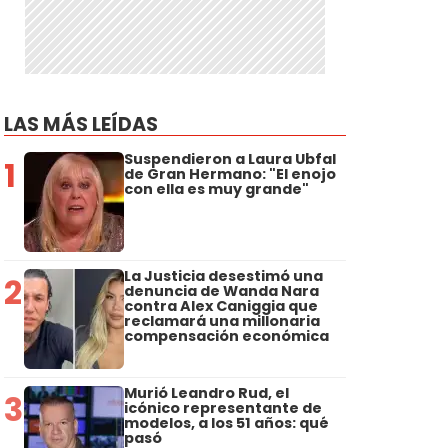
LAS MÁS LEÍDAS
Suspendieron a Laura Ubfal
1
de Gran Hermano: "El enojo
con ella es muy grande"
La Justicia desestimó una
2
denuncia de Wanda Nara
contra Alex Caniggia que
reclamará una millonaria
compensación económica
Murió Leandro Rud, el
3
icónico representante de
modelos, a los 51 años: qué
pasó