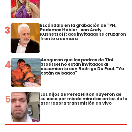
Escándalo en la grabación de "PH,
3
Podemos Hablar" con Andy
Kusnetzoff: dos invitadas se cruzaron
frente a cámara
Aseguran que los padres de Tini
4
Stoessel no están invitados al
casamiento con Rodrigo De Paul: "Ya
están avisados"
Los hijos de Perez Hilton huyeron de
5
su casa por miedo minutos antes de la
aterradora transmisión en vivo