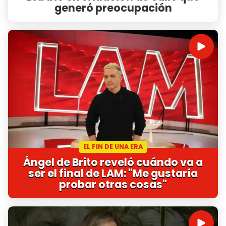
generó preocupación
EL FIN DE UNA ERA
Ángel de Brito reveló cuándo va a
ser el final de LAM: "Me gustaría
probar otras cosas"