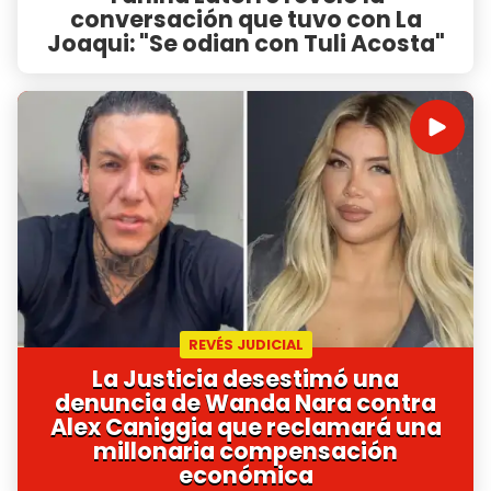
conversación que tuvo con La
Joaqui: "Se odian con Tuli Acosta"
REVÉS JUDICIAL
La Justicia desestimó una
denuncia de Wanda Nara contra
Alex Caniggia que reclamará una
millonaria compensación
económica