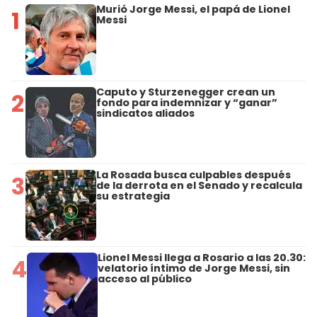
Murió Jorge Messi, el papá de Lionel
1
Messi
Caputo y Sturzenegger crean un
2
fondo para indemnizar y “ganar”
sindicatos aliados
La Rosada busca culpables después
3
de la derrota en el Senado y recalcula
su estrategia
Lionel Messi llega a Rosario a las 20.30:
4
velatorio íntimo de Jorge Messi, sin
acceso al público