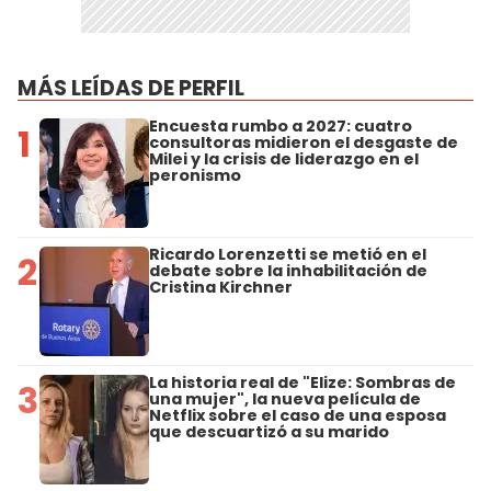
MÁS LEÍDAS DE PERFIL
Encuesta rumbo a 2027: cuatro
1
consultoras midieron el desgaste de
Milei y la crisis de liderazgo en el
peronismo
Ricardo Lorenzetti se metió en el
2
debate sobre la inhabilitación de
Cristina Kirchner
La historia real de "Elize: Sombras de
3
una mujer", la nueva película de
Netflix sobre el caso de una esposa
que descuartizó a su marido