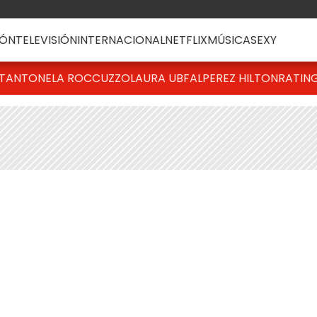
ÓN
TELEVISIÓN
INTERNACIONAL
NETFLIX
MÚSICA
SEXY
T
ANTONELA ROCCUZZO
LAURA UBFAL
PEREZ HILTON
RATIN