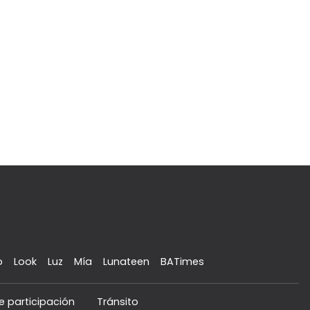
o
Look
Luz
Mía
Lunateen
BATimes
e participación
Tránsito