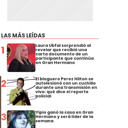
LAS MÁS LEÍDAS
Laura Ubfal sorprendió al
1
revelar que recibió una
carta documento de un
participante que continúa
en Gran Hermano
El bloguero Perez Hilton se
2
autolesionó con un cuchillo
durante una transmisión en
vivo: qué dice el reporte
policial
Yipio ganó la casa en Gran
3
Hermano y será líder de la
semana