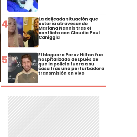
La delicada situación que
4
estaría atravesando
Mariana Nannis tras el
conflicto con Claudio Paul
Caniggia
El bloguero Perez Hilton fue
5
hospitalizado después de
que la policía fuera a su
casa tras una perturbadora
transmisión en vivo