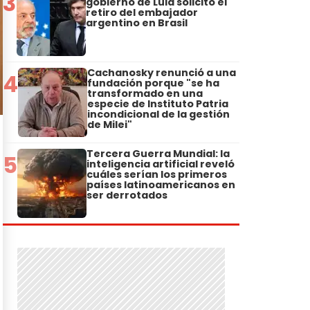
3
gobierno de Lula solicitó el
retiro del embajador
argentino en Brasil
Cachanosky renunció a una
4
fundación porque "se ha
transformado en una
especie de Instituto Patria
incondicional de la gestión
de Milei"
Tercera Guerra Mundial: la
5
inteligencia artificial reveló
cuáles serían los primeros
países latinoamericanos en
ser derrotados