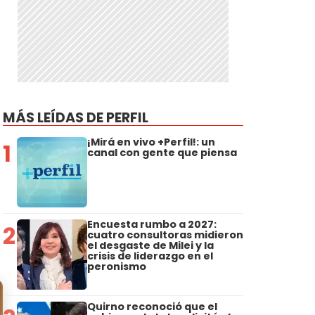
MÁS LEÍDAS DE PERFIL
¡Mirá en vivo +Perfil!: un
1
canal con gente que piensa
Encuesta rumbo a 2027:
2
cuatro consultoras midieron
el desgaste de Milei y la
crisis de liderazgo en el
peronismo
Quirno reconoció que el