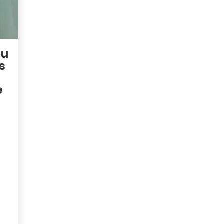
su
s
e