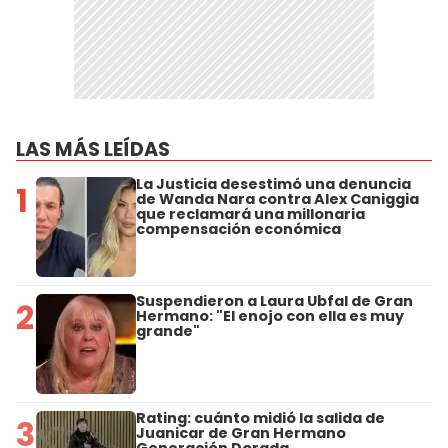
LAS MÁS LEÍDAS
La Justicia desestimó una denuncia
1
de Wanda Nara contra Alex Caniggia
que reclamará una millonaria
compensación económica
Suspendieron a Laura Ubfal de Gran
2
Hermano: "El enojo con ella es muy
grande"
Rating: cuánto midió la salida de
3
Juanicar de Gran Hermano