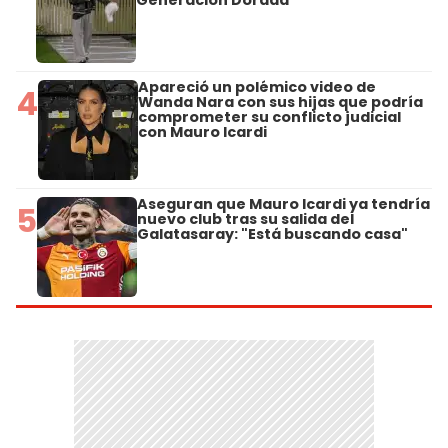
Generación Dorada
Apareció un polémico video de
4
Wanda Nara con sus hijas que podría
comprometer su conflicto judicial
con Mauro Icardi
Aseguran que Mauro Icardi ya tendría
5
nuevo club tras su salida del
Galatasaray: "Está buscando casa"