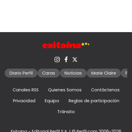
Diario Perfil
Caras
Noticias
Marie Claire
Fo
Canales RSS
Quienes Somos
Contáctenos
Privacidad
Equipo
Reglas de participación
Tránsito
Exitoina - Editorial Perfil S.A.
| © Perfil.com 2006-2026