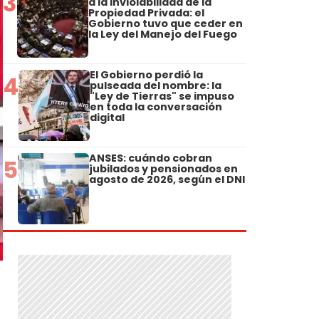
3
a la Inviolabilidad de la
Propiedad Privada: el
Gobierno tuvo que ceder en
la Ley del Manejo del Fuego
El Gobierno perdió la
4
pulseada del nombre: la
"Ley de Tierras" se impuso
en toda la conversación
digital
ANSES: cuándo cobran
5
jubilados y pensionados en
agosto de 2026, según el DNI