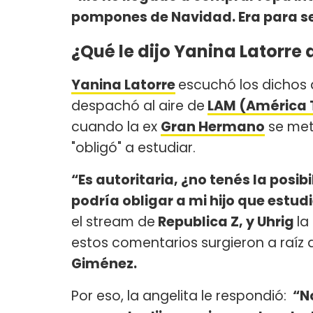
pompones de Navidad. Era para sed
¿Qué le dijo Yanina Latorre
Yanina Latorre
escuchó los dichos
despachó al aire de
LAM (América 
cuando la ex
Gran Hermano
se meti
"obligó" a estudiar.
“Es autoritaria, ¿no tenés la pos
podría obligar a mi hijo que estud
el stream de
Republica Z, y Uhrig
la
estos comentarios surgieron a raíz d
Giménez.
Por eso, la angelita le respondió:
“No