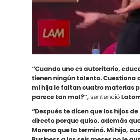
“Cuando uno es autoritario, educa 
tienen ningún talento. Cuestiona a
mi hija le faltan cuatro materias p
parece tan mal?”,
sentenció
Latorr
“Después te dicen que los hijos d
directo porque quiso, además querí
Morena que la terminó. Mi hijo, cu
Business a los seis meses no le gus