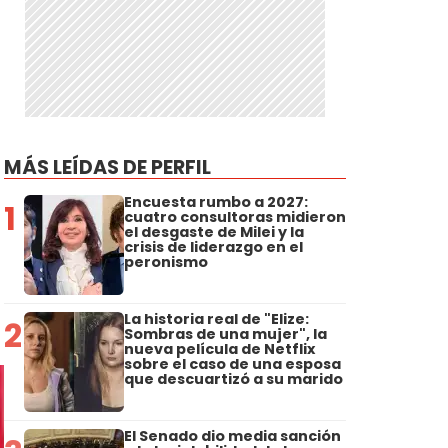
MÁS LEÍDAS DE PERFIL
Encuesta rumbo a 2027:
1
cuatro consultoras midieron
el desgaste de Milei y la
crisis de liderazgo en el
peronismo
La historia real de "Elize:
2
Sombras de una mujer", la
nueva película de Netflix
sobre el caso de una esposa
que descuartizó a su marido
El Senado dio media sanción