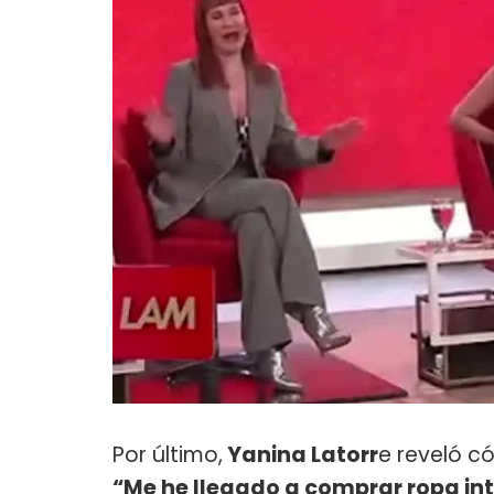
Por último,
Yanina Latorr
e reveló c
“Me he llegado a comprar ropa inte