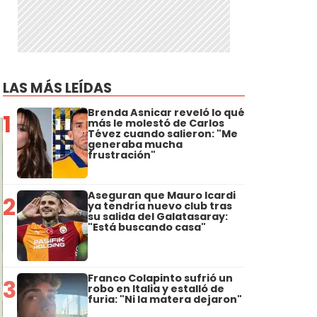
LAS MÁS LEÍDAS
Brenda Asnicar reveló lo qué
1
más le molestó de Carlos
Tévez cuando salieron: "Me
generaba mucha
frustración"
Aseguran que Mauro Icardi
2
ya tendría nuevo club tras
su salida del Galatasaray:
"Está buscando casa"
Franco Colapinto sufrió un
3
robo en Italia y estalló de
furia: "Ni la matera dejaron"