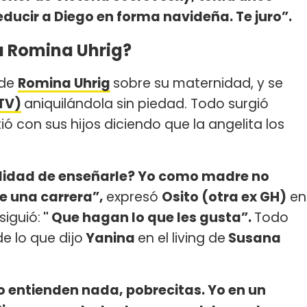
ucir a Diego en forma navideña. Te juro”.
 a Romina Uhrig?
 de
Romina Uhrig
sobre su maternidad, y se
TV)
aniquilándola sin piedad. Todo surgió
ó con sus hijos diciendo que la angelita los
ibilidad de enseñarle? Yo como madre no
ie una carrera”,
expresó
Osito (otra ex GH)
en
 siguió:
" Que hagan lo que les gusta”.
Todo
e lo que dijo
Yanina
en el living de
Susana
 entienden nada, pobrecitas. Yo en un