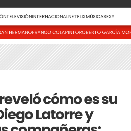
ÓN
TELEVISIÓN
INTERNACIONAL
NETFLIX
MÚSICA
SEXY
RAN HERMANO
FRANCO COLAPINTO
ROBERTO GARCÍA MO
 reveló cómo es su
iego Latorre y
us compañeras: