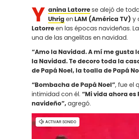
Y
anina Latorre
se alejó de to
Uhrig
en
LAM (América TV)
y 
Latorre
en las épocas navideñas. La
una de las angelitas en navidad.
“Amo la Navidad. A mí me gusta l
la Navidad. Te decoro toda la ca
de Papá Noel, la toalla de Papá No
“Bombacha de Papá Noel”
, fue el
intimidad con él.
“Mi vida ahora es
navideño”,
agregó.