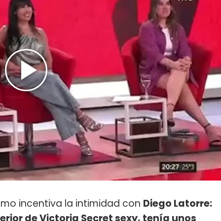
ómo incentiva la intimidad con
Diego Latorre:
rior de Victoria Secret sexy, tenía unos