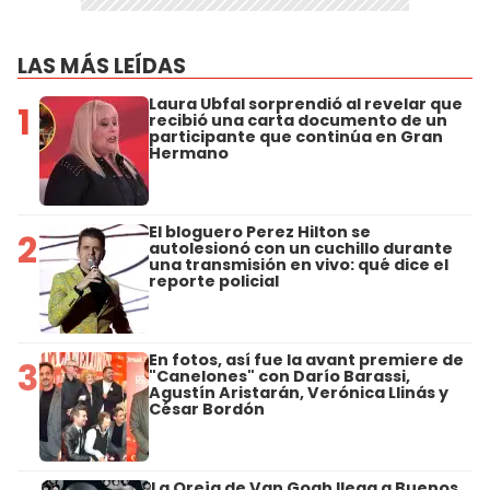
LAS MÁS LEÍDAS
Laura Ubfal sorprendió al revelar que
1
recibió una carta documento de un
participante que continúa en Gran
Hermano
El bloguero Perez Hilton se
2
autolesionó con un cuchillo durante
una transmisión en vivo: qué dice el
reporte policial
En fotos, así fue la avant premiere de
3
"Canelones" con Darío Barassi,
Agustín Aristarán, Verónica Llinás y
César Bordón
La Oreja de Van Gogh llega a Buenos