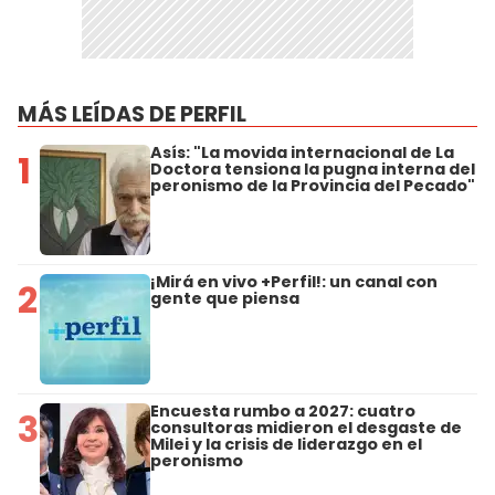
MÁS LEÍDAS DE PERFIL
Asís: "La movida internacional de La
1
Doctora tensiona la pugna interna del
peronismo de la Provincia del Pecado"
¡Mirá en vivo +Perfil!: un canal con
2
gente que piensa
Encuesta rumbo a 2027: cuatro
3
consultoras midieron el desgaste de
Milei y la crisis de liderazgo en el
peronismo