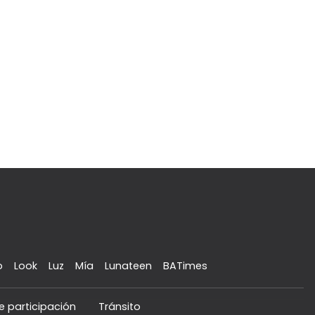
o
Look
Luz
Mía
Lunateen
BATimes
e participación
Tránsito