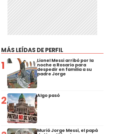
MÁS LEÍDAS DE PERFIL
Lionel Messi arribó por la
1
noche a Rosario para
despedir en familia a su
padre Jorge
Algo pasó
2
Murió Jorge Messi, el papá