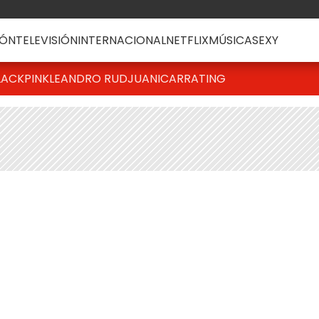
ÓN
TELEVISIÓN
INTERNACIONAL
NETFLIX
MÚSICA
SEXY
LACKPINK
LEANDRO RUD
JUANICAR
RATING