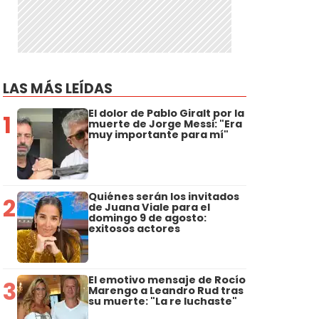
LAS MÁS LEÍDAS
El dolor de Pablo Giralt por la
1
muerte de Jorge Messi: "Era
muy importante para mí"
Quiénes serán los invitados
2
de Juana Viale para el
domingo 9 de agosto:
exitosos actores
El emotivo mensaje de Rocío
3
Marengo a Leandro Rud tras
su muerte: "La re luchaste"