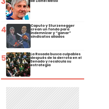
3
de Lionel Messi
Caputo y Sturzenegger
4
crean un fondo para
indemnizar y “ganar”
sindicatos aliados
La Rosada busca culpables
5
después de la derrota en el
Senado y recalcula su
estrategia