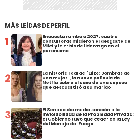
MÁS LEÍDAS DE PERFIL
Encuesta rumbo a 2027: cuatro
1
consultoras midieron el desgaste de
Milei y la crisis de liderazgo en el
peronismo
La historia real de "Elize: Sombras de
2
una mujer", la nueva película de
Netflix sobre el caso de una esposa
que descuartizó a su marido
El Senado dio media sanción a la
3
Inviolabilidad de la Propiedad Privada:
el Gobierno tuvo que ceder en la Ley
del Manejo del Fuego