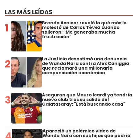
LAS MÁS LEÍDAS
Brenda Asnicar reveló lo qué más le
1
molestó de Carlos Tévez cuando
salieron: "Me generaba mucha
frustración"
La Justicia desestimó una denuncia
2
de Wanda Nara contra Alex Caniggia
que reclamará una millonaria
compensación económica
Aseguran que Mauro Icardi ya tendría
3
nuevo club tras su salida del
Galatasaray: "Está buscando casa"
Apareció un polémico video de
4
Wanda Nara con sus hijas que podría