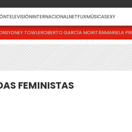
ÓN
TELEVISIÓN
INTERNACIONAL
NETFLIX
MÚSICA
SEXY
TON
SYDNEY TOWLE
ROBERTO GARCÍA MORITÁN
MARIELA PR
AS FEMINISTAS