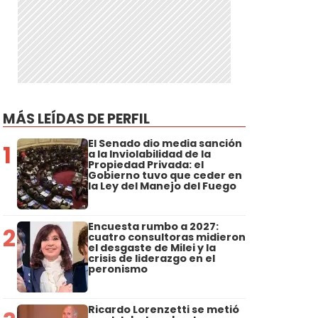
MÁS LEÍDAS DE PERFIL
El Senado dio media sanción
1
a la Inviolabilidad de la
Propiedad Privada: el
Gobierno tuvo que ceder en
la Ley del Manejo del Fuego
Encuesta rumbo a 2027:
2
cuatro consultoras midieron
el desgaste de Milei y la
crisis de liderazgo en el
peronismo
Ricardo Lorenzetti se metió