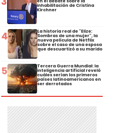
3
en el debate sobre la
inhabilitación de Cristina
Kirchner
La historia real de "Elize:
4
Sombras de una mujer", la
nueva película de Netflix
sobre el caso de una esposa
que descuartizó a su marido
Tercera Guerra Mundial: la
5
inteligencia artificial reveló
cuáles serían los primeros
países latinoamericanos en
ser derrotados