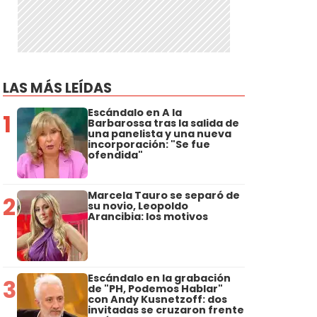
LAS MÁS LEÍDAS
Escándalo en A la
1
Barbarossa tras la salida de
una panelista y una nueva
incorporación: "Se fue
ofendida"
Marcela Tauro se separó de
2
su novio, Leopoldo
Arancibia: los motivos
Escándalo en la grabación
3
de "PH, Podemos Hablar"
con Andy Kusnetzoff: dos
invitadas se cruzaron frente