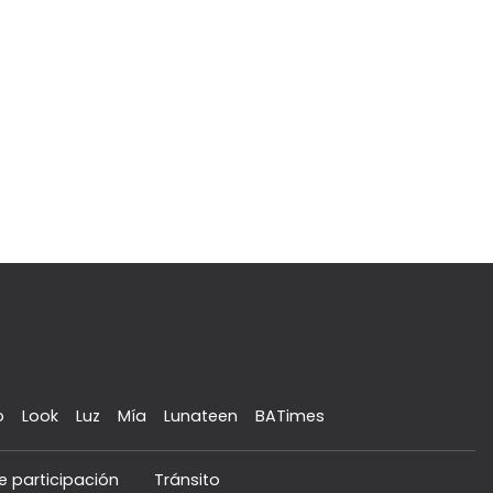
o
Look
Luz
Mía
Lunateen
BATimes
e participación
Tránsito