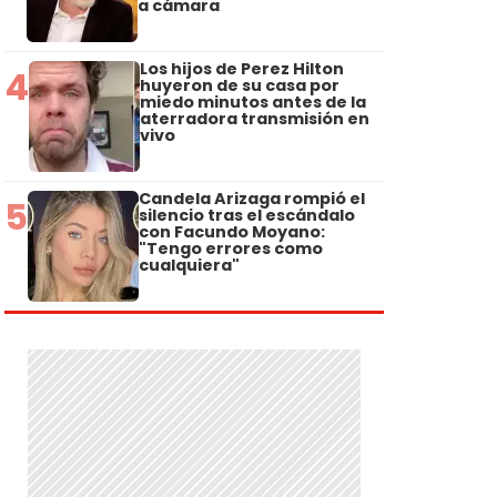
a cámara
Los hijos de Perez Hilton
4
huyeron de su casa por
miedo minutos antes de la
aterradora transmisión en
vivo
Candela Arizaga rompió el
5
silencio tras el escándalo
con Facundo Moyano:
"Tengo errores como
cualquiera"