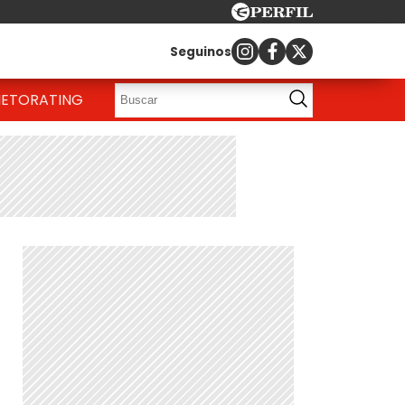
Seguinos
IETO
RATING