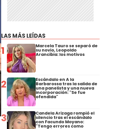
LAS MÁS LEÍDAS
Marcela Tauro se separó de
1
su novio, Leopoldo
Arancibia: los motivos
Escándalo en A la
2
Barbarossa tras la salida de
una panelista y una nueva
incorporación: "Se fue
ofendida"
Candela Arizaga rompió el
3
silencio tras el escándalo
con Facundo Moyano:
"Tengo errores como