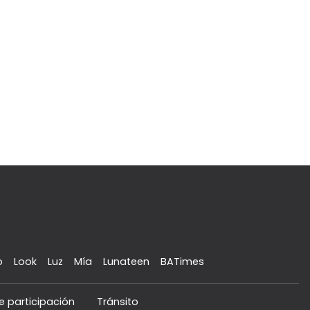
o
Look
Luz
Mía
Lunateen
BATimes
e participación
Tránsito