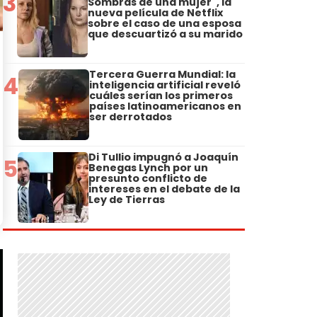
3
Sombras de una mujer", la
nueva película de Netflix
sobre el caso de una esposa
que descuartizó a su marido
Tercera Guerra Mundial: la
4
inteligencia artificial reveló
cuáles serían los primeros
países latinoamericanos en
ser derrotados
Di Tullio impugnó a Joaquín
5
Benegas Lynch por un
presunto conflicto de
intereses en el debate de la
Ley de Tierras