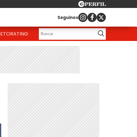
Seguinos
IETO
RATING