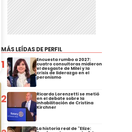
MÁS LEÍDAS DE PERFIL
Encuesta rumbo a 2027:
1
cuatro consultoras midieron
el desgaste de Milei y la
crisis de liderazgo en el
peronismo
Ricardo Lorenzetti se metió
2
en el debate sobre la
inhabilitación de Cristina
Kirchner
La historia real de "Elize: