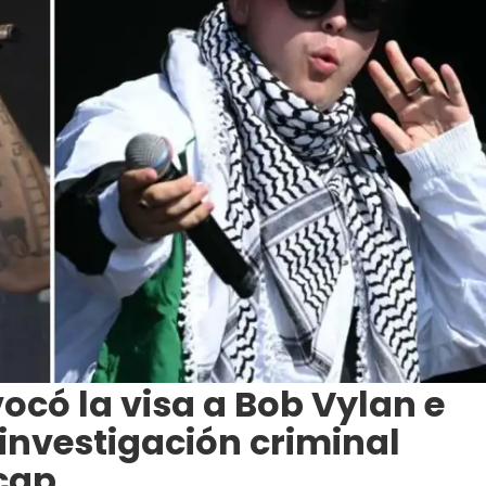
ocó la visa a Bob Vylan e
 investigación criminal
ecap