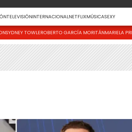
ÓN
TELEVISIÓN
INTERNACIONAL
NETFLIX
MÚSICA
SEXY
TON
SYDNEY TOWLE
ROBERTO GARCÍA MORITÁN
MARIELA PR