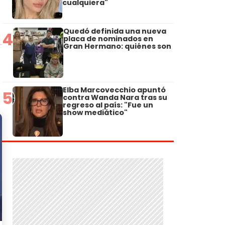
cualquiera"
Quedó definida una nueva
4
placa de nominados en
Gran Hermano: quiénes son
Elba Marcovecchio apuntó
5
contra Wanda Nara tras su
regreso al país: "Fue un
show mediático"