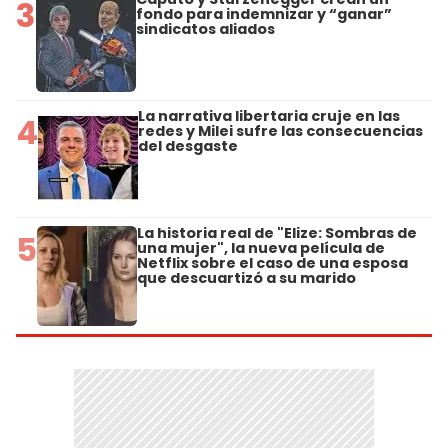
3
fondo para indemnizar y “ganar”
sindicatos aliados
La narrativa libertaria cruje en las
4
redes y Milei sufre las consecuencias
del desgaste
La historia real de "Elize: Sombras de
5
una mujer", la nueva película de
Netflix sobre el caso de una esposa
que descuartizó a su marido