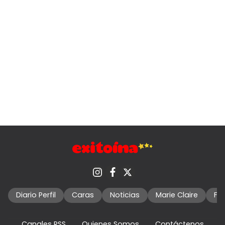
Diario Perfil
Caras
Noticias
Marie Claire
Fo
Canales RSS
Quienes Somos
Contáctenos