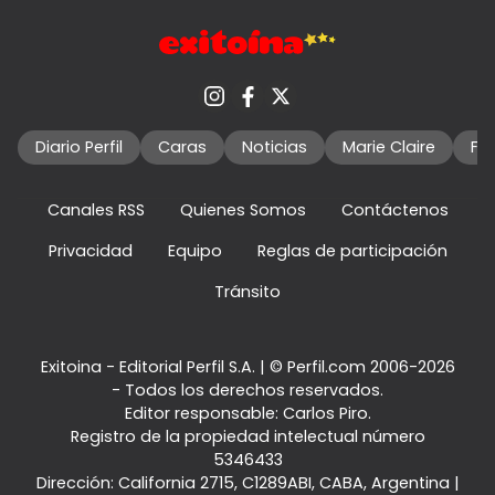
Diario Perfil
Caras
Noticias
Marie Claire
Fo
Canales RSS
Quienes Somos
Contáctenos
Privacidad
Equipo
Reglas de participación
Tránsito
Exitoina - Editorial Perfil S.A.
| © Perfil.com 2006-2026
- Todos los derechos reservados.
Editor responsable: Carlos Piro.
Registro de la propiedad intelectual número
5346433
Dirección:
California 2715
,
C1289ABI
,
CABA, Argentina
|