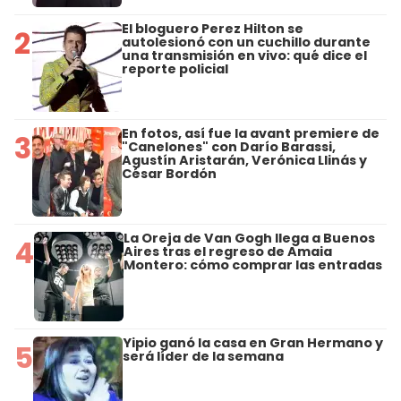
El bloguero Perez Hilton se
2
autolesionó con un cuchillo durante
una transmisión en vivo: qué dice el
reporte policial
En fotos, así fue la avant premiere de
3
"Canelones" con Darío Barassi,
Agustín Aristarán, Verónica Llinás y
César Bordón
La Oreja de Van Gogh llega a Buenos
4
Aires tras el regreso de Amaia
Montero: cómo comprar las entradas
Yipio ganó la casa en Gran Hermano y
5
será líder de la semana