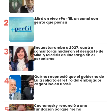
¡Mirá en vivo +Perfil!: un canal con
2
gente que piensa
Encuesta rumbo a 2027: cuatro
3
consultoras midieron el desgaste de
Milei y la crisis de liderazgo en el
peronismo
Quirno reconoció que el gobierno de
4
Lula solicitó el retiro del embajador
argentino en Brasil
Cachanosky renunció a una
5
fundación porque "se ha