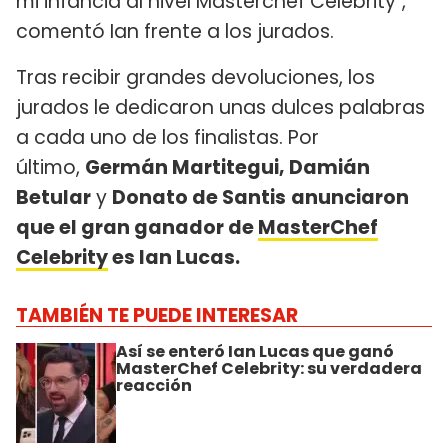
mi infancia al nivel Masterchef Celebrity",
comentó Ian frente a los jurados.
Tras recibir grandes devoluciones, los
jurados le dedicaron unas dulces palabras
a cada uno de los finalistas. Por
último,
Germán Martitegui, Damián
Betular
y
Donato de Santis
anunciaron
que el gran ganador de
MasterChef
Celebrity
es Ian Lucas.
TAMBIÉN TE PUEDE INTERESAR
Así se enteró Ian Lucas que ganó
MasterChef Celebrity: su verdadera
reacción