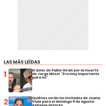
LAS MÁS LEÍDAS
El dolor de Pablo Giralt por la muerte
1
de Jorge Messi: "Era muy importante
para mí"
Quiénes serán los invitados de Juana
2
Viale para el domingo 9 de agosto:
exitosos actores