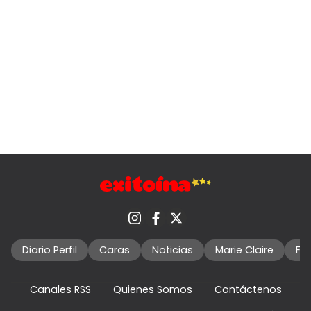
Diario Perfil
Caras
Noticias
Marie Claire
Fo
Canales RSS
Quienes Somos
Contáctenos