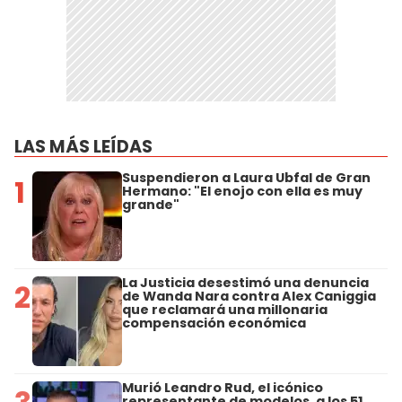
LAS MÁS LEÍDAS
Suspendieron a Laura Ubfal de Gran
1
Hermano: "El enojo con ella es muy
grande"
La Justicia desestimó una denuncia
2
de Wanda Nara contra Alex Caniggia
que reclamará una millonaria
compensación económica
Murió Leandro Rud, el icónico
representante de modelos, a los 51