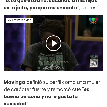
15. Lo que extraño, sacando a mis hijas
es la joda, porque me encanta"
, expresó.
Mavinga
definió su perfil como una mujer
de carácter fuerte y remarcó que
"es
buena persona y no le gusta la
suciedad".