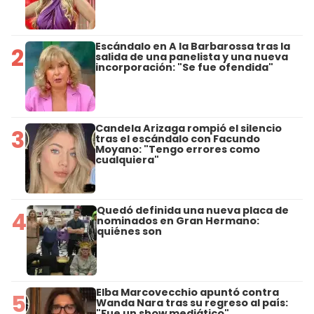
Escándalo en A la Barbarossa tras la
2
salida de una panelista y una nueva
incorporación: "Se fue ofendida"
Candela Arizaga rompió el silencio
3
tras el escándalo con Facundo
Moyano: "Tengo errores como
cualquiera"
Quedó definida una nueva placa de
4
nominados en Gran Hermano:
quiénes son
Elba Marcovecchio apuntó contra
5
Wanda Nara tras su regreso al país:
"Fue un show mediático"