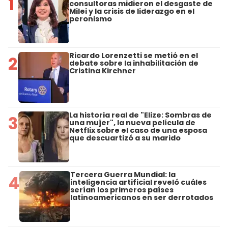
1
consultoras midieron el desgaste de
Milei y la crisis de liderazgo en el
peronismo
Ricardo Lorenzetti se metió en el
2
debate sobre la inhabilitación de
Cristina Kirchner
La historia real de "Elize: Sombras de
3
una mujer", la nueva película de
Netflix sobre el caso de una esposa
que descuartizó a su marido
Tercera Guerra Mundial: la
4
inteligencia artificial reveló cuáles
serían los primeros países
latinoamericanos en ser derrotados