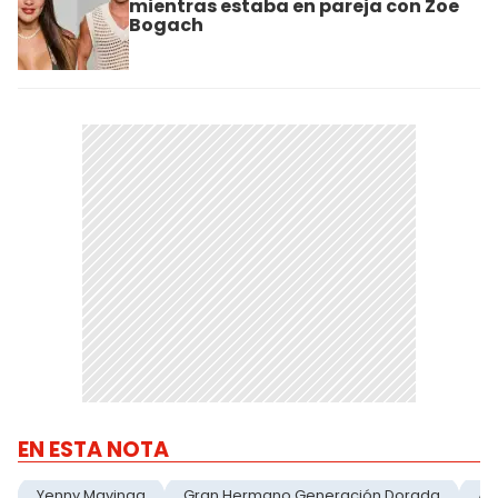
mientras estaba en pareja con Zoe
Bogach
EN ESTA NOTA
Yenny Mavinga
Gran Hermano Generación Dorada
Ac