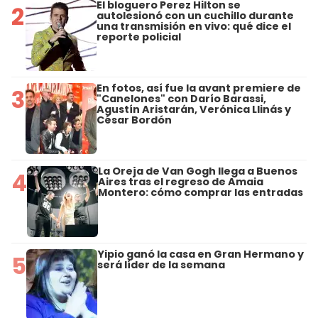
El bloguero Perez Hilton se
2
autolesionó con un cuchillo durante
una transmisión en vivo: qué dice el
reporte policial
En fotos, así fue la avant premiere de
3
"Canelones" con Darío Barassi,
Agustín Aristarán, Verónica Llinás y
César Bordón
La Oreja de Van Gogh llega a Buenos
4
Aires tras el regreso de Amaia
Montero: cómo comprar las entradas
Yipio ganó la casa en Gran Hermano y
5
será líder de la semana