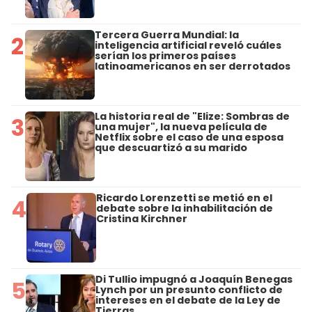
Tercera Guerra Mundial: la
2
inteligencia artificial reveló cuáles
serían los primeros países
latinoamericanos en ser derrotados
La historia real de "Elize: Sombras de
3
una mujer", la nueva película de
Netflix sobre el caso de una esposa
que descuartizó a su marido
Ricardo Lorenzetti se metió en el
4
debate sobre la inhabilitación de
Cristina Kirchner
Di Tullio impugnó a Joaquín Benegas
5
Lynch por un presunto conflicto de
intereses en el debate de la Ley de
Tierras