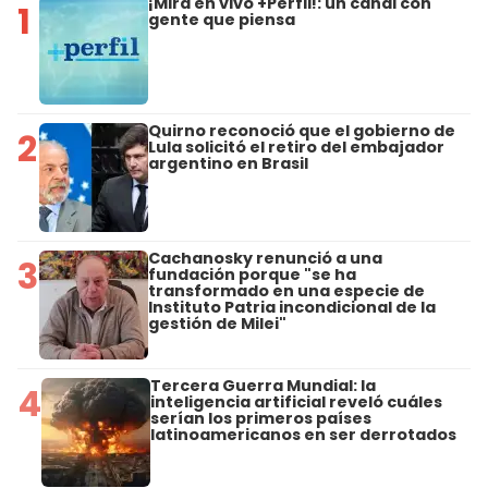
¡Mirá en vivo +Perfil!: un canal con
1
gente que piensa
Quirno reconoció que el gobierno de
2
Lula solicitó el retiro del embajador
argentino en Brasil
Cachanosky renunció a una
3
fundación porque "se ha
transformado en una especie de
Instituto Patria incondicional de la
gestión de Milei"
Tercera Guerra Mundial: la
4
inteligencia artificial reveló cuáles
serían los primeros países
latinoamericanos en ser derrotados