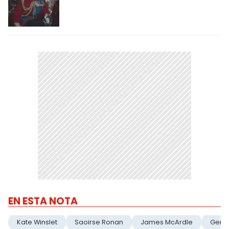
EN ESTA NOTA
Kate Winslet
Saoirse Ronan
James McArdle
Gemm