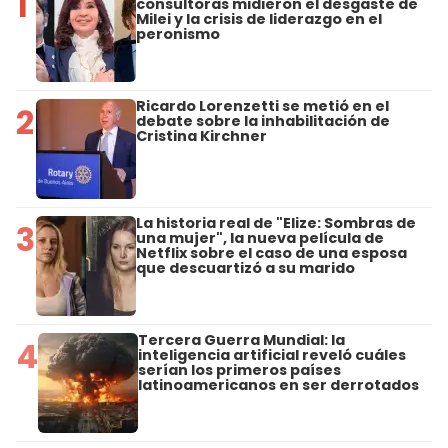
1
consultoras midieron el desgaste de
Milei y la crisis de liderazgo en el
peronismo
Ricardo Lorenzetti se metió en el
2
debate sobre la inhabilitación de
Cristina Kirchner
La historia real de "Elize: Sombras de
3
una mujer", la nueva película de
Netflix sobre el caso de una esposa
que descuartizó a su marido
Tercera Guerra Mundial: la
4
inteligencia artificial reveló cuáles
serían los primeros países
latinoamericanos en ser derrotados