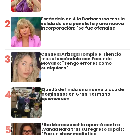
Escándalo en A la Barbarossa tras la
2
salida de una panelista y una nueva
incorporación: "Se fue ofendida"
Candela Arizaga rompió el silencio
3
tras el escándalo con Facundo
Moyano: "Tengo errores como
cualquiera"
Quedó definida una nueva placa de
4
nominados en Gran Hermano:
quiénes son
Elba Marcovecchio apuntó contra
5
Wanda Nara tras su regreso al país:
"Fue un show mediático"