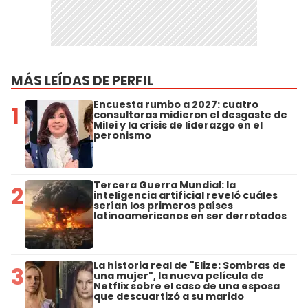
MÁS LEÍDAS DE PERFIL
Encuesta rumbo a 2027: cuatro
1
consultoras midieron el desgaste de
Milei y la crisis de liderazgo en el
peronismo
Tercera Guerra Mundial: la
2
inteligencia artificial reveló cuáles
serían los primeros países
latinoamericanos en ser derrotados
La historia real de "Elize: Sombras de
3
una mujer", la nueva película de
Netflix sobre el caso de una esposa
que descuartizó a su marido