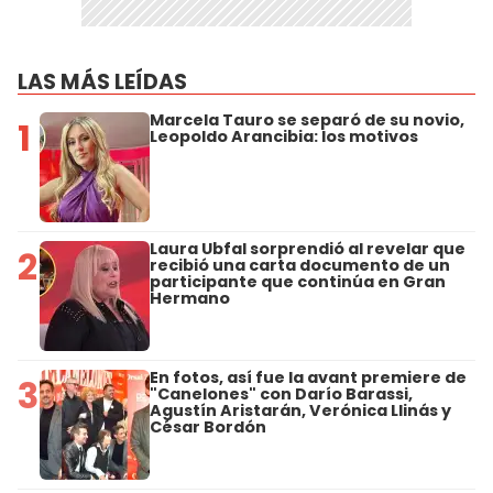
LAS MÁS LEÍDAS
Marcela Tauro se separó de su novio,
1
Leopoldo Arancibia: los motivos
Laura Ubfal sorprendió al revelar que
2
recibió una carta documento de un
participante que continúa en Gran
Hermano
En fotos, así fue la avant premiere de
3
"Canelones" con Darío Barassi,
Agustín Aristarán, Verónica Llinás y
César Bordón