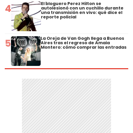
El bloguero Perez Hilton se
4
autolesionó con un cuchillo durante
una transmisión en vivo: qué dice el
reporte policial
La Oreja de Van Gogh llega a Buenos
5
Aires tras el regreso de Amaia
Montero: cómo comprar las entradas