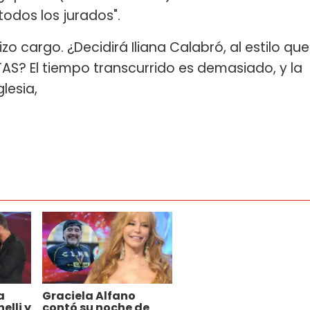
todos los jurados".
hizo cargo. ¿Decidirá Iliana Calabró, al estilo que
l TAS? El tiempo transcurrido es demasiado, y la
iglesia,
a
Graciela Alfano
elli y
contó su noche de