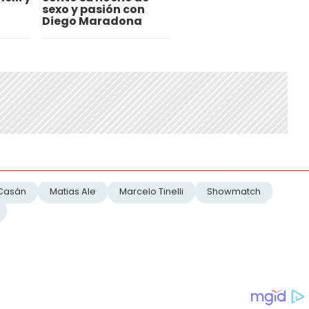
sexo y pasión con
Diego Maradona
 Casán
Matias Ale
Marcelo Tinelli
Showmatch