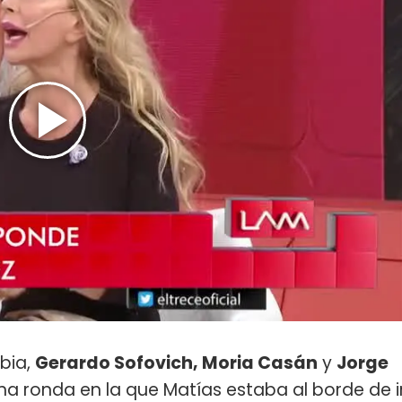
bia,
Gerardo Sofovich, Moria Casán
y
Jorge
na ronda en la que Matías estaba al borde de i