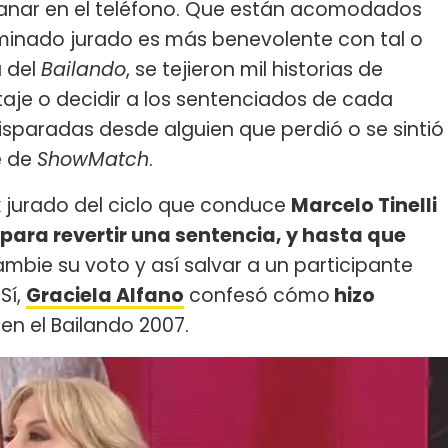
 ganar en el teléfono. Que están acomodados
minado jurado es más benevolente con tal o
a del
Bailando
, se tejieron mil historias de
aje o decidir a los sentenciados de cada
disparadas desde alguien que perdió o se sintió
e de
ShowMatch
.
x jurado del ciclo que conduce
Marcelo Tinelli
para revertir una sentencia, y hasta que
mbie su voto y así salvar a un participante
Sí,
Graciela Alfano
confesó cómo
hizo
é
en el Bailando 2007.