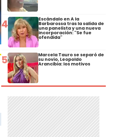
Escándalo en A la
4
Barbarossa tras la salida de
una panelista y una nueva
incorporación: "Se fue
ofendida"
Marcela Tauro se separó de
5
su novio, Leopoldo
Arancibia: los motivos