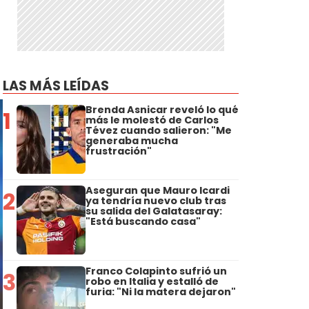
LAS MÁS LEÍDAS
Brenda Asnicar reveló lo qué
1
más le molestó de Carlos
Tévez cuando salieron: "Me
generaba mucha
frustración"
Aseguran que Mauro Icardi
2
ya tendría nuevo club tras
su salida del Galatasaray:
"Está buscando casa"
Franco Colapinto sufrió un
3
robo en Italia y estalló de
furia: "Ni la matera dejaron"