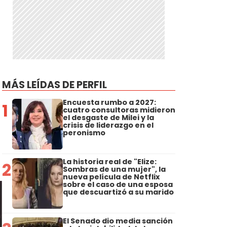
MÁS LEÍDAS DE PERFIL
Encuesta rumbo a 2027:
1
cuatro consultoras midieron
el desgaste de Milei y la
crisis de liderazgo en el
peronismo
La historia real de "Elize:
2
Sombras de una mujer", la
nueva película de Netflix
sobre el caso de una esposa
que descuartizó a su marido
El Senado dio media sanción