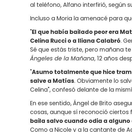
al teléfono, Alfano interfirió, según s
Incluso a Moria la amenacé para que
"
El que había bailado peor era Ma
Celina Rucci o a Iliana Calabró
. Ge
Sé que estás triste, pero mañana te 
Ángeles de la Mañana
, 12 años des
"
Asumo totalmente que hice tramp
salve a Matías
. Obviamente lo salv
Celina", confesó delante de la mism
En ese sentido, Ángel de Brito aseg
cosas, aunque sí reconoció ciertos 
baila salvo cuando odia a alguno 
Como a Nicole y a la cantante de A