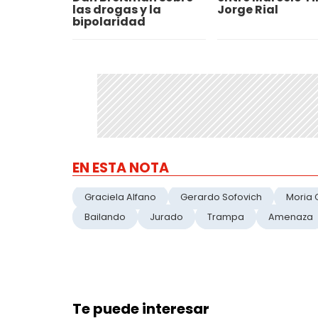
las drogas y la
Jorge Rial
bipolaridad
EN ESTA NOTA
Graciela Alfano
Gerardo Sofovich
Moria
Bailando
Jurado
Trampa
Amenaza