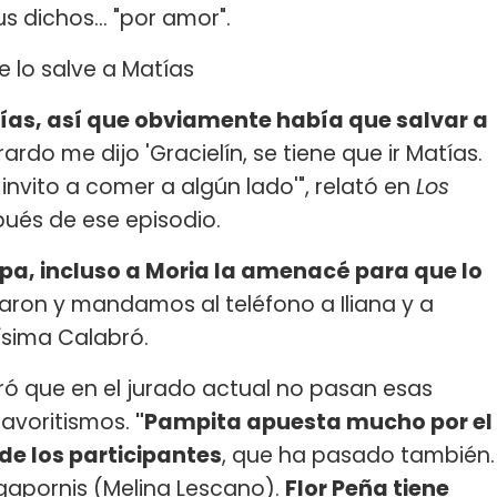
us dichos... "por amor".
 lo salve a Matías
tías, así que obviamente había que salvar a
rardo me dijo 'Gracielín, se tiene que ir Matías.
invito a comer a algún lado'", relató en
Los
pués de ese episodio.
a, incluso a Moria la amenacé para que lo
aron y mandamos al teléfono a Iliana y a
ísima Calabró.
uró que en el jurado actual no pasan esas
favoritismos.
"Pampita apuesta mucho por el
de los participantes
, que ha pasado también.
gapornis (Melina Lescano).
Flor Peña tiene