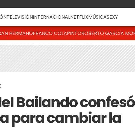
ÓN
TELEVISIÓN
INTERNACIONAL
NETFLIX
MÚSICA
SEXY
RAN HERMANO
FRANCO COLAPINTO
ROBERTO GARCÍA MO
0
del Bailando confesó
a para cambiar la