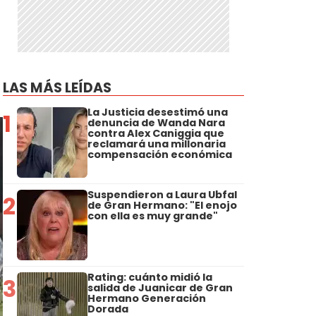
LAS MÁS LEÍDAS
La Justicia desestimó una
1
denuncia de Wanda Nara
contra Alex Caniggia que
reclamará una millonaria
compensación económica
Suspendieron a Laura Ubfal
2
de Gran Hermano: "El enojo
con ella es muy grande"
Rating: cuánto midió la
3
salida de Juanicar de Gran
Hermano Generación
Dorada