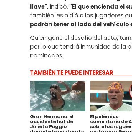
llave"
, indicó.
"El que encienda el a
también les pidió a los jugadores
podrán tener al lado del vehículo 
Quien gane el desafío del auto, tam
por lo que tendrá inmunidad de la pl
nominados.
TAMBIÉN TE PUEDE INTERESAR
Gran Hermano: el
El polémico
accidente hot de
comentario de A
Julieta Poggio
sobre los rugbie
durante la pool party
mataron a Fern