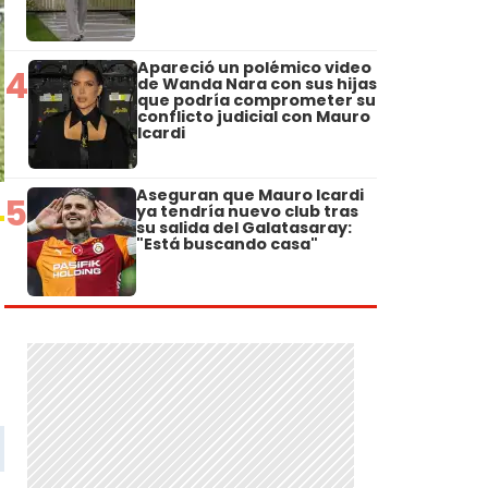
Apareció un polémico video
4
de Wanda Nara con sus hijas
que podría comprometer su
conflicto judicial con Mauro
Icardi
Aseguran que Mauro Icardi
5
ya tendría nuevo club tras
su salida del Galatasaray:
"Está buscando casa"