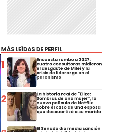
MÁS LEÍDAS DE PERFIL
Encuesta rumbo a 2027:
1
cuatro consultoras midieron
el desgaste de Milei y la
crisis de liderazgo en el
peronismo
La historia real de "Elize:
2
Sombras de una mujer", la
nueva película de Netflix
sobre el caso de una esposa
que descuartizó a su marido
El Senado dio media sanción