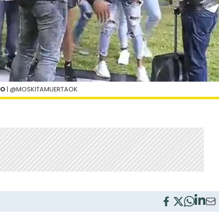
NO
| @MOSKITAMUERTAOK