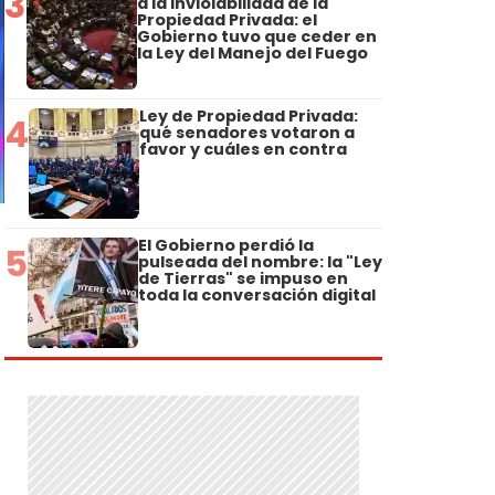
3
a la Inviolabilidad de la
Propiedad Privada: el
Gobierno tuvo que ceder en
la Ley del Manejo del Fuego
Ley de Propiedad Privada:
4
qué senadores votaron a
favor y cuáles en contra
El Gobierno perdió la
5
pulseada del nombre: la "Ley
de Tierras" se impuso en
toda la conversación digital