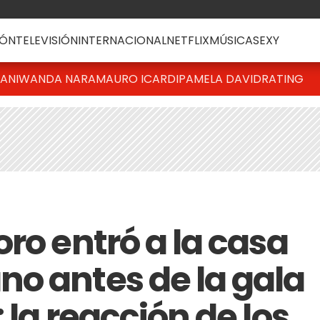
ÓN
TELEVISIÓN
INTERNACIONAL
NETFLIX
MÚSICA
SEXY
IANI
WANDA NARA
MAURO ICARDI
PAMELA DAVID
RATING
ro entró a la casa
o antes de la gala
 la reacción de los