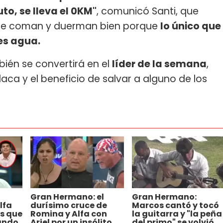
uto, se lleva el 0KM"
, comunicó Santi, que
 que coman y duerman bien porque
lo único que
es agua.
bién se convertirá en el
líder de la semana
,
aca y el beneficio de salvar a alguno de los
Gran Hermano: el
Gran Hermano:
lfa
durísimo cruce de
Marcos cantó y tocó
rs que
Romina y Alfa con
la guitarra y "la peña
ando
Ariel por un insólito
del primo" se volvió