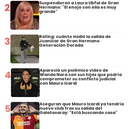
Suspendieron a Laura Ubfal de Gran
2
Hermano: "El enojo con ella es muy
grande"
Rating: cuánto midió la salida de
3
Juanicar de Gran Hermano
Generación Dorada
Apareció un polémico video de
4
Wanda Nara con sus hijas que podría
comprometer su conflicto judicial
con Mauro Icardi
Aseguran que Mauro Icardi ya tendría
5
nuevo club tras su salida del
Galatasaray: "Está buscando casa"