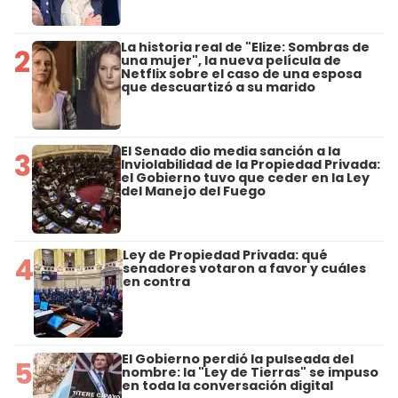
La historia real de "Elize: Sombras de
2
una mujer", la nueva película de
Netflix sobre el caso de una esposa
que descuartizó a su marido
El Senado dio media sanción a la
3
Inviolabilidad de la Propiedad Privada:
el Gobierno tuvo que ceder en la Ley
del Manejo del Fuego
Ley de Propiedad Privada: qué
4
senadores votaron a favor y cuáles
en contra
El Gobierno perdió la pulseada del
5
nombre: la "Ley de Tierras" se impuso
en toda la conversación digital