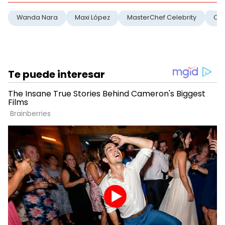
Wanda Nara
Maxi López
MasterChef Celebrity
Co