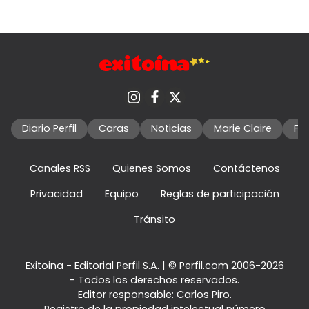
Diario Perfil
Caras
Noticias
Marie Claire
Fo
Canales RSS
Quienes Somos
Contáctenos
Privacidad
Equipo
Reglas de participación
Tránsito
Exitoina - Editorial Perfil S.A.
| © Perfil.com 2006-2026
- Todos los derechos reservados.
Editor responsable: Carlos Piro.
Registro de la propiedad intelectual número