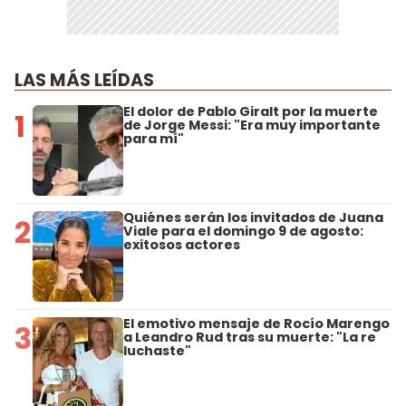
LAS MÁS LEÍDAS
El dolor de Pablo Giralt por la muerte
1
de Jorge Messi: "Era muy importante
para mí"
Quiénes serán los invitados de Juana
2
Viale para el domingo 9 de agosto:
exitosos actores
El emotivo mensaje de Rocío Marengo
3
a Leandro Rud tras su muerte: "La re
luchaste"