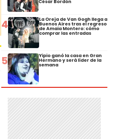
César Bordón
La Oreja de Van Gogh llega a
4
Buenos Aires tras el regreso
de Amaia Montero: cómo
comprar las entradas
Yipio ganó la casa en Gran
5
Hermano y será líder de la
semana