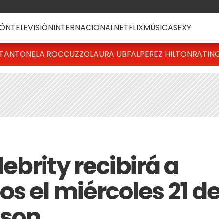
ÓN
TELEVISIÓN
INTERNACIONAL
NETFLIX
MÚSICA
SEXY
T
ANTONELA ROCCUZZO
LAURA UBFAL
PEREZ HILTON
RATIN
brity recibirá a
s el miércoles 21 d
 son