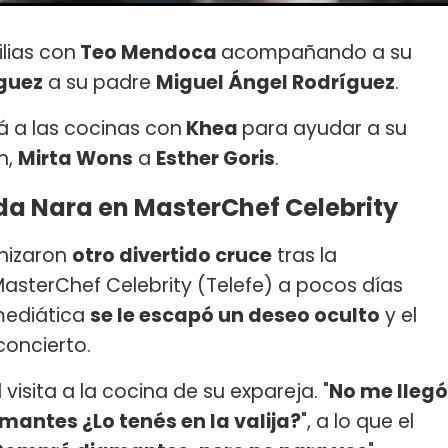
lias con
Teo Mendoca
acompañando a su
guez
a su padre
Miguel Ángel Rodríguez
.
á a las cocinas con
Khea
para ayudar a su
n,
Mirta Wons
a
Esther Goris
.
da Nara en MasterChef Celebrity
nizaron
otro divertido cruce
tras la
MasterChef Celebrity (Telefe) a pocos días
mediática
se le escapó un deseo oculto
y el
concierto.
visita a la cocina de su expareja. "
No me llegó
amantes ¿Lo tenés en la valija?
", a lo que el