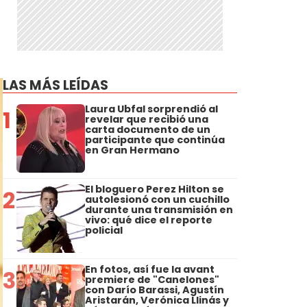
LAS MÁS LEÍDAS
Laura Ubfal sorprendió al
1
revelar que recibió una
carta documento de un
participante que continúa
en Gran Hermano
El bloguero Perez Hilton se
2
autolesionó con un cuchillo
durante una transmisión en
vivo: qué dice el reporte
policial
En fotos, así fue la avant
3
premiere de "Canelones"
con Darío Barassi, Agustín
Aristarán, Verónica Llinás y