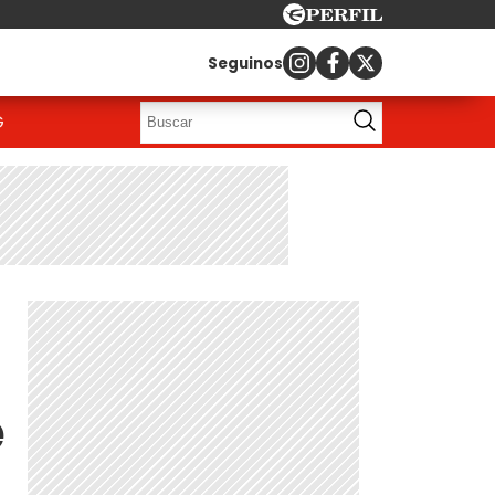
Seguinos
G
e