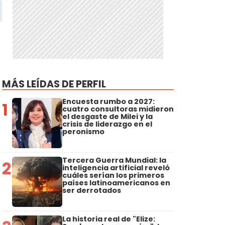
MÁS LEÍDAS DE PERFIL
Encuesta rumbo a 2027:
1
cuatro consultoras midieron
el desgaste de Milei y la
crisis de liderazgo en el
peronismo
Tercera Guerra Mundial: la
2
inteligencia artificial reveló
cuáles serían los primeros
países latinoamericanos en
ser derrotados
La historia real de "Elize: