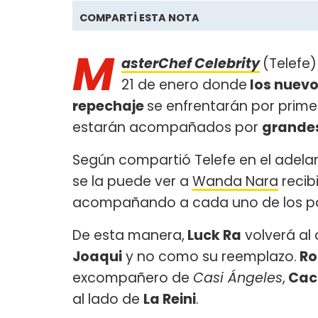
COMPARTÍ ESTA NOTA
M
asterChef Celebrity
(Telefe
21 de enero donde
los nuevo
repechaje
se enfrentarán por prim
estarán acompañados por
grande
Según compartió Telefe en el adela
se la puede ver a
Wanda Nara
recib
acompañando a cada uno de los pa
De esta manera,
Luck Ra
volverá al 
Joaqui
y no como su reemplazo.
Ro
excompañero de
Casi Ángeles
,
Cach
al lado de
La Reini
.