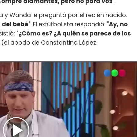
Compré diamantes, pero no para vos
".
a y Wanda le preguntó por el recién nacido.
 del bebé
". El exfutbolista respondió: "
Ay, no
stió: "
¿Cómo es? ¿A quién se parece de los
i
(el apodo de Constantino López