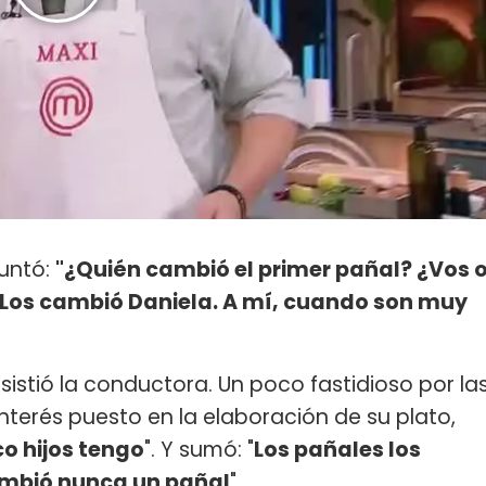
untó:
"¿Quién cambió el primer pañal? ¿Vos 
Los cambió Daniela. A mí, cuando son muy
insistió la conductora. Un poco fastidioso por la
nterés puesto en la elaboración de su plato,
co hijos tengo
". Y sumó: "
Los pañales los
mbió nunca un pañal
".