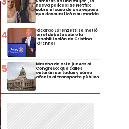
3
Sombras de una mujer", la
nueva película de Netflix
sobre el caso de una esposa
que descuartizó a su marido
Ricardo Lorenzetti se metió
4
en el debate sobre la
inhabilitación de Cristina
Kirchner
Marcha de este jueves al
5
Congreso: qué calles
estarán cortadas y cómo
afecta al transporte público