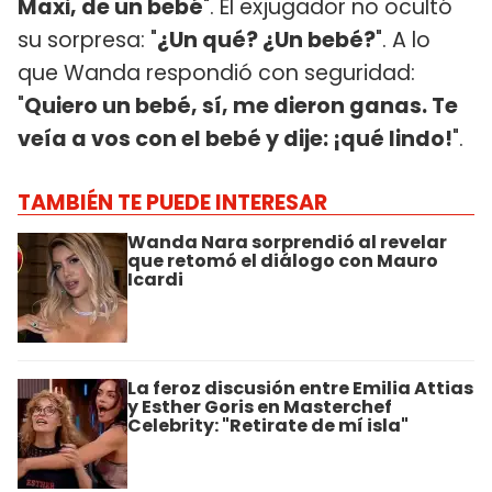
Maxi, de un bebé
". El exjugador no ocultó
su sorpresa: "
¿Un qué? ¿Un bebé?
". A lo
que Wanda respondió con seguridad:
"
Quiero un bebé, sí, me dieron ganas. Te
veía a vos con el bebé y dije: ¡qué lindo!
".
TAMBIÉN TE PUEDE INTERESAR
Wanda Nara sorprendió al revelar
que retomó el diálogo con Mauro
Icardi
La feroz discusión entre Emilia Attias
y Esther Goris en Masterchef
Celebrity: "Retirate de mí isla"