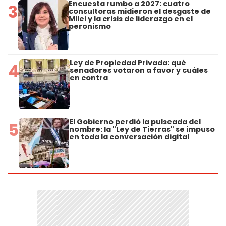
Encuesta rumbo a 2027: cuatro
3
consultoras midieron el desgaste de
Milei y la crisis de liderazgo en el
peronismo
Ley de Propiedad Privada: qué
4
senadores votaron a favor y cuáles
en contra
El Gobierno perdió la pulseada del
5
nombre: la "Ley de Tierras" se impuso
en toda la conversación digital