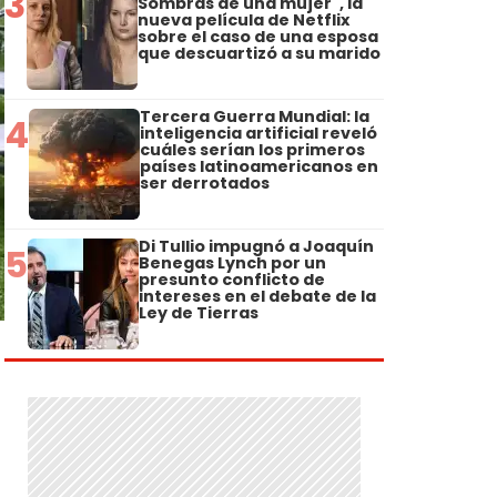
3
Sombras de una mujer", la
nueva película de Netflix
sobre el caso de una esposa
que descuartizó a su marido
Tercera Guerra Mundial: la
4
inteligencia artificial reveló
cuáles serían los primeros
países latinoamericanos en
ser derrotados
Di Tullio impugnó a Joaquín
5
Benegas Lynch por un
presunto conflicto de
intereses en el debate de la
Ley de Tierras