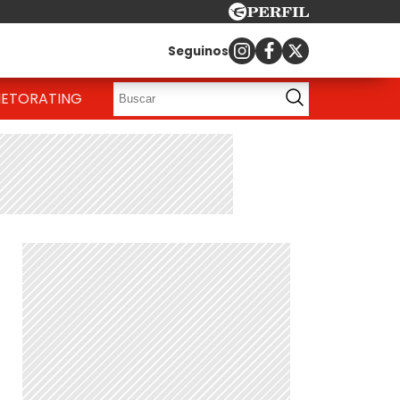
Seguinos
IETO
RATING
n