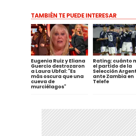
TAMBIÉN TE PUEDE INTERESAR
Eugenia Ruiz y Eliana
Rating: cuánto 
Guercio destrozaron
el partido de la
a Laura Ubfal: "Es
Selección Argen
más oscura que una
ante Zambia en
cueva de
Telefe
murciélagos"