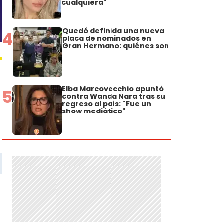
cualquiera"
Quedó definida una nueva
4
placa de nominados en
Gran Hermano: quiénes son
Elba Marcovecchio apuntó
5
contra Wanda Nara tras su
regreso al país: "Fue un
show mediático"