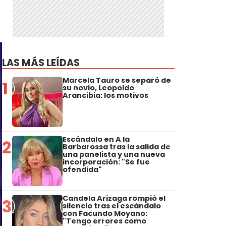
LAS MÁS LEÍDAS
Marcela Tauro se separó de
1
su novio, Leopoldo
Arancibia: los motivos
Escándalo en A la
2
Barbarossa tras la salida de
una panelista y una nueva
incorporación: "Se fue
ofendida"
Candela Arizaga rompió el
3
silencio tras el escándalo
con Facundo Moyano:
"Tengo errores como