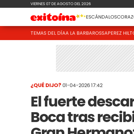
VIERNES 07 DE AGOSTO DEL 2026
ESCÁNDALOS
CORAZ
TEMAS DEL DÍA
A LA BARBAROSSA
PEREZ HIL
¿QUÉ DIJO?
01-04-2026 17:42
El fuerte desca
Boca tras recib
Gran Hermano: 