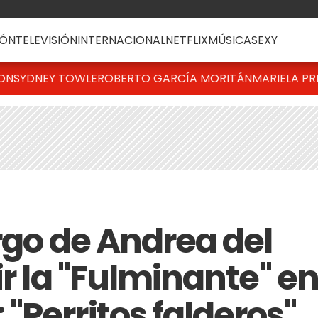
ÓN
TELEVISIÓN
INTERNACIONAL
NETFLIX
MÚSICA
SEXY
TON
SYDNEY TOWLE
ROBERTO GARCÍA MORITÁN
MARIELA PR
rgo de Andrea del
ir la "Fulminante" e
"Perritos falderos"