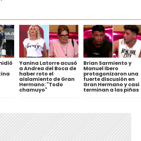
midió
Yanina Latorre acusó
Brian Sarmiento y
a Andrea del Boca de
Manuel Ibero
tina
haber roto el
protagonizaron una
aislamiento de Gran
fuerte discusión en
Hermano: "Todo
Gran Hermano y casi
chamuyo"
terminan a las piñas