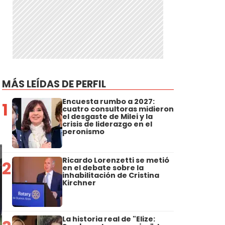
MÁS LEÍDAS DE PERFIL
Encuesta rumbo a 2027:
1
cuatro consultoras midieron
el desgaste de Milei y la
crisis de liderazgo en el
peronismo
Ricardo Lorenzetti se metió
2
en el debate sobre la
inhabilitación de Cristina
Kirchner
La historia real de "Elize: