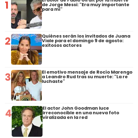
El dolor de Pablo Giralt por la muerte
1
de Jorge Messi: "Era muy importante
para mí"
Quiénes serán los invitados de Juana
2
Viale para el domingo 9 de agosto:
exitosos actores
El emotivo mensaje de Rocío Marengo
3
a Leandro Rud tras su muerte: "La re
luchaste"
El actor John Goodman luce
4
irreconocible en una nueva foto
viralizada en la red