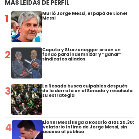
MÁS LEÍDAS DE PERFIL
Murió Jorge Messi, el papá de Lionel
1
Messi
Caputo y Sturzenegger crean un
2
fondo para indemnizar y “ganar”
sindicatos aliados
La Rosada busca culpables después
3
de la derrota en el Senado y recalcula
su estrategia
Lionel Messi llega a Rosario a las 20.30:
4
velatorio íntimo de Jorge Messi, sin
acceso al público