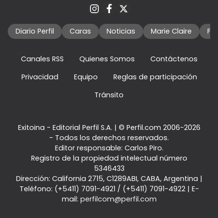
Diario Perfil
Caras
Noticias
Marie Claire
Fo
Canales RSS
Quienes Somos
Contáctenos
Privacidad
Equipo
Reglas de participación
Tránsito
Exitoina - Editorial Perfil S.A.
| © Perfil.com 2006-2026
- Todos los derechos reservados.
Editor responsable: Carlos Piro.
Registro de la propiedad intelectual número
5346433
Dirección:
California 2715
,
C1289ABI
,
CABA, Argentina
|
Teléfono:
(+5411) 7091-4921
/
(+5411) 7091-4922
| E-
mail:
perfilcom@perfil.com