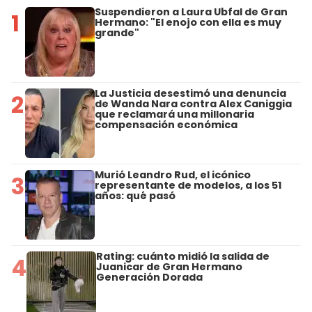
Suspendieron a Laura Ubfal de Gran
1
Hermano: "El enojo con ella es muy
grande"
La Justicia desestimó una denuncia
2
de Wanda Nara contra Alex Caniggia
que reclamará una millonaria
compensación económica
Murió Leandro Rud, el icónico
3
representante de modelos, a los 51
años: qué pasó
Rating: cuánto midió la salida de
4
Juanicar de Gran Hermano
Generación Dorada