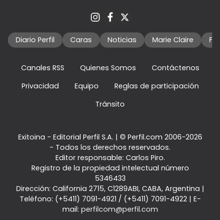
Diario Perfil
Caras
Noticias
Marie Claire
Fo
Canales RSS
Quienes Somos
Contáctenos
Privacidad
Equipo
Reglas de participación
Tránsito
Exitoina - Editorial Perfil S.A.
| © Perfil.com 2006-2026
- Todos los derechos reservados.
Editor responsable: Carlos Piro.
Registro de la propiedad intelectual número
5346433
Dirección:
California 2715
,
C1289ABI
,
CABA, Argentina
|
Teléfono:
(+5411) 7091-4921
/
(+5411) 7091-4922
| E-
mail:
perfilcom@perfil.com