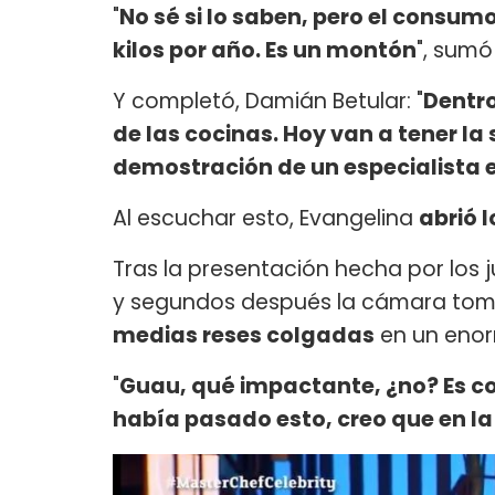
"
No sé si lo saben, pero el consum
kilos por año. Es un montón
", sumó
Y completó, Damián Betular: "
Dentro
de las cocinas. Hoy van a tener la
demostración de un especialista 
Al escuchar esto, Evangelina
abrió l
Tras la presentación hecha por los
y segundos después la cámara tomó
medias reses colgadas
en un enor
"
Guau, qué impactante, ¿no? Es co
había pasado esto, creo que en la 