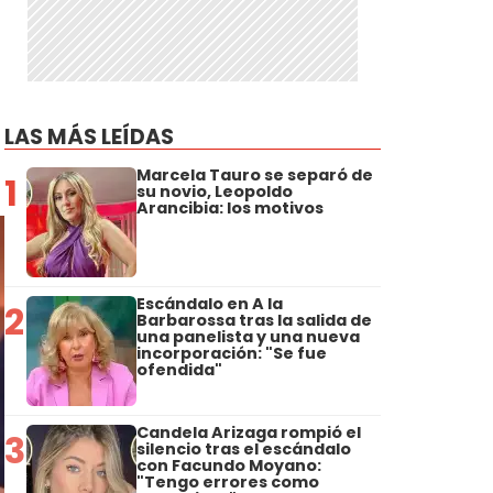
LAS MÁS LEÍDAS
Marcela Tauro se separó de
1
su novio, Leopoldo
Arancibia: los motivos
Escándalo en A la
2
Barbarossa tras la salida de
una panelista y una nueva
incorporación: "Se fue
ofendida"
Candela Arizaga rompió el
3
silencio tras el escándalo
con Facundo Moyano:
"Tengo errores como