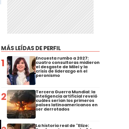
MÁS LEÍDAS DE PERFIL
Encuesta rumbo a 2027:
1
cuatro consultoras midieron
el desgaste de Milei y la
crisis de liderazgo en el
peronismo
Tercera Guerra Mundial: la
2
inteligencia artificial reveló
cuáles serían los primeros
países latinoamericanos en
ser derrotados
La historia real de "Elize: