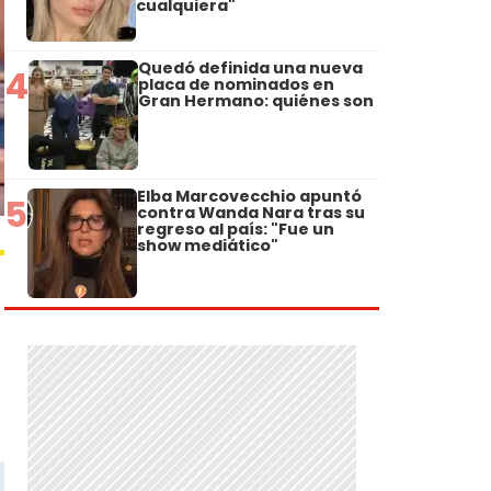
cualquiera"
Quedó definida una nueva
4
placa de nominados en
Gran Hermano: quiénes son
Elba Marcovecchio apuntó
5
contra Wanda Nara tras su
regreso al país: "Fue un
show mediático"