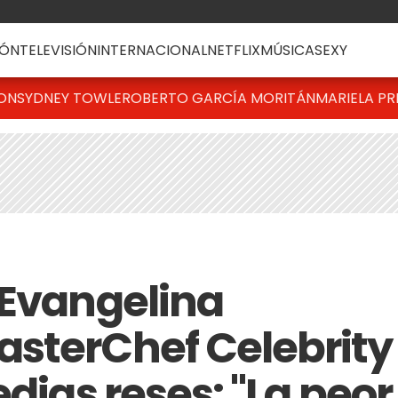
ÓN
TELEVISIÓN
INTERNACIONAL
NETFLIX
MÚSICA
SEXY
TON
SYDNEY TOWLE
ROBERTO GARCÍA MORITÁN
MARIELA PR
 Evangelina
sterChef Celebrity
edias reses: "La peor