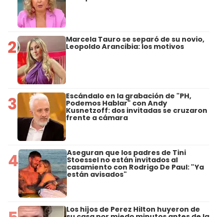
Marcela Tauro se separó de su novio,
2
Leopoldo Arancibia: los motivos
Escándalo en la grabación de "PH,
3
Podemos Hablar" con Andy
Kusnetzoff: dos invitadas se cruzaron
frente a cámara
Aseguran que los padres de Tini
4
Stoessel no están invitados al
casamiento con Rodrigo De Paul: "Ya
están avisados"
Los hijos de Perez Hilton huyeron de
su casa por miedo minutos antes de la