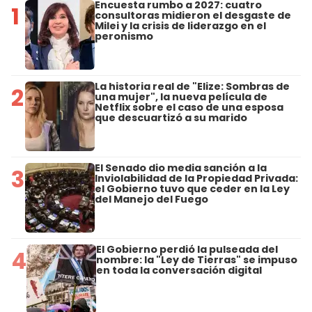
Encuesta rumbo a 2027: cuatro
1
consultoras midieron el desgaste de
Milei y la crisis de liderazgo en el
peronismo
La historia real de "Elize: Sombras de
2
una mujer", la nueva película de
Netflix sobre el caso de una esposa
que descuartizó a su marido
El Senado dio media sanción a la
3
Inviolabilidad de la Propiedad Privada:
el Gobierno tuvo que ceder en la Ley
del Manejo del Fuego
El Gobierno perdió la pulseada del
4
nombre: la "Ley de Tierras" se impuso
en toda la conversación digital