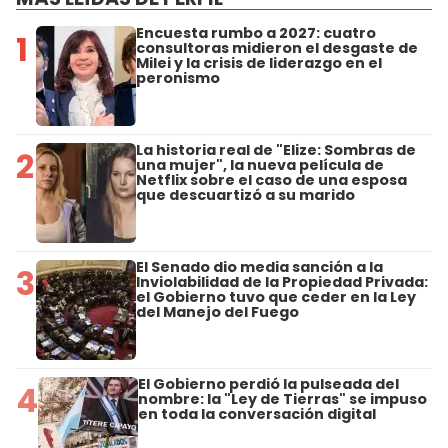
Encuesta rumbo a 2027: cuatro
1
consultoras midieron el desgaste de
Milei y la crisis de liderazgo en el
peronismo
La historia real de "Elize: Sombras de
2
una mujer", la nueva película de
Netflix sobre el caso de una esposa
que descuartizó a su marido
El Senado dio media sanción a la
3
Inviolabilidad de la Propiedad Privada:
el Gobierno tuvo que ceder en la Ley
del Manejo del Fuego
El Gobierno perdió la pulseada del
4
nombre: la "Ley de Tierras" se impuso
en toda la conversación digital