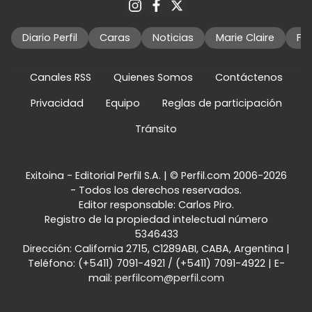
Diario Perfil
Caras
Noticias
Marie Claire
Fo
Canales RSS
Quienes Somos
Contáctenos
Privacidad
Equipo
Reglas de participación
Tránsito
Exitoina - Editorial Perfil S.A.
| © Perfil.com 2006-2026
- Todos los derechos reservados.
Editor responsable: Carlos Piro.
Registro de la propiedad intelectual número
5346433
Dirección:
California 2715
,
C1289ABI
,
CABA, Argentina
|
Teléfono:
(+5411) 7091-4921
/
(+5411) 7091-4922
| E-
mail:
perfilcom@perfil.com