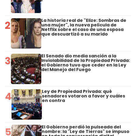
La historia real de "Elize: Sombras de
2
una mujer", la nueva película de
Netflix sobre el caso de una esposa
que descuartizó a su marido
El Senado dio media sanción a la
3
Inviolabilidad de la Propiedad Privada:
el Gobierno tuvo que ceder en la Ley
del Manejo del Fuego
Ley de Propiedad Privada: qué
4
senadores votaron a favor y cuáles
en contra
El Gobierno perdió la pulseada del
5
nombre: la "Ley de Tierras" se impuso