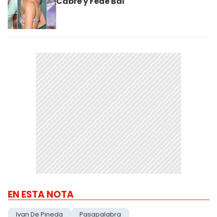
Cabré y Fede Bal
EN ESTA NOTA
Ivan De Pineda
Pasapalabra