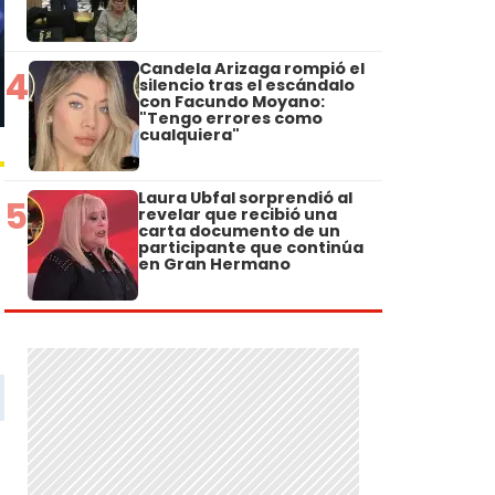
Candela Arizaga rompió el
4
silencio tras el escándalo
con Facundo Moyano:
"Tengo errores como
cualquiera"
Laura Ubfal sorprendió al
5
revelar que recibió una
carta documento de un
participante que continúa
en Gran Hermano