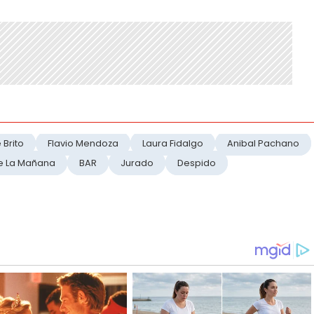
 Brito
Flavio Mendoza
Laura Fidalgo
Anibal Pachano
e La Mañana
BAR
Jurado
Despido