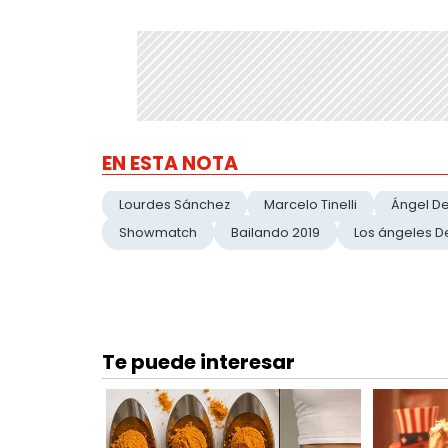
EN ESTA NOTA
Lourdes Sánchez
Marcelo Tinelli
Ángel De
Showmatch
Bailando 2019
Los ángeles D