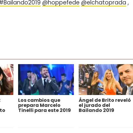
#Bailando2019
@hoppefede
@elchatoprada
,
z
Los cambios que
Ángel de Brito reveló
prepara Marcelo
el jurado del
to
Tinelli para este 2019
Bailando 2019