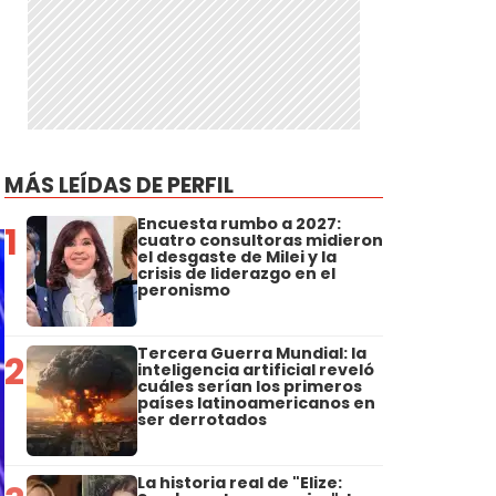
l
MÁS LEÍDAS DE PERFIL
Encuesta rumbo a 2027:
1
cuatro consultoras midieron
el desgaste de Milei y la
crisis de liderazgo en el
peronismo
Tercera Guerra Mundial: la
2
inteligencia artificial reveló
cuáles serían los primeros
países latinoamericanos en
ser derrotados
La historia real de "Elize: