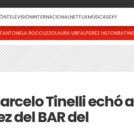
ÓN
TELEVISIÓN
INTERNACIONAL
NETFLIX
MÚSICA
SEXY
T
ANTONELA ROCCUZZO
LAURA UBFAL
PEREZ HILTON
RATIN
rcelo Tinelli echó a
z del BAR del