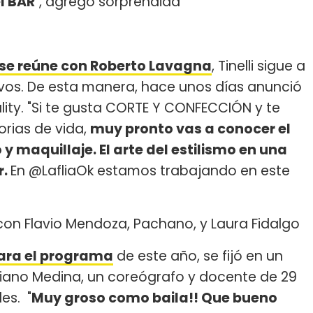
l BAR
", agregó sorprendida
se reúne con Roberto Lavagna
, Tinelli sigue a
sivos. De esta manera, hace unos días anunció
ity. "Si te gusta CORTE Y CONFECCIÓN y te
orias de vida,
muy pronto vas a conocer el
 maquillaje. El arte del estilismo en una
r.
En @LafliaOk estamos trabajando en este
 con Flavio Mendoza, Pachano, y Laura Fidalgo
ara el programa
de este año, se fijó en un
liano Medina, un coreógrafo y docente de 29
es. "
Muy groso como baila!! Que bueno