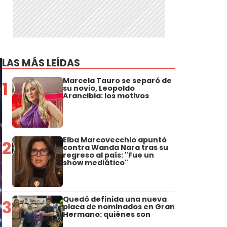
LAS MÁS LEÍDAS
Marcela Tauro se separó de
1
su novio, Leopoldo
Arancibia: los motivos
Elba Marcovecchio apuntó
2
contra Wanda Nara tras su
regreso al país: "Fue un
show mediático"
Quedó definida una nueva
3
placa de nominados en Gran
Hermano: quiénes son