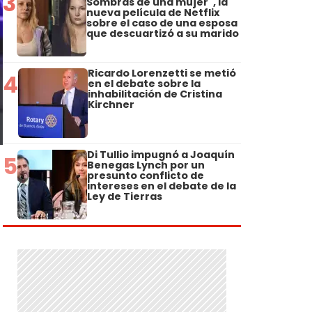
3
Sombras de una mujer", la
nueva película de Netflix
sobre el caso de una esposa
que descuartizó a su marido
Ricardo Lorenzetti se metió
4
en el debate sobre la
inhabilitación de Cristina
Kirchner
Di Tullio impugnó a Joaquín
5
Benegas Lynch por un
presunto conflicto de
intereses en el debate de la
Ley de Tierras