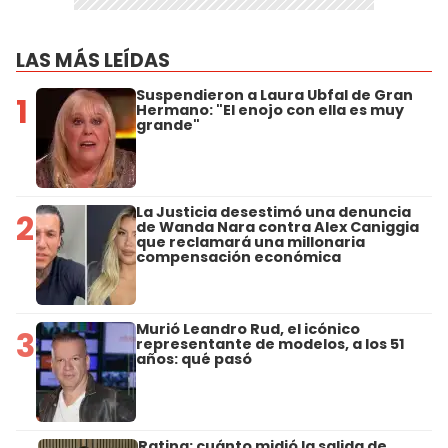
LAS MÁS LEÍDAS
Suspendieron a Laura Ubfal de Gran
1
Hermano: "El enojo con ella es muy
grande"
La Justicia desestimó una denuncia
2
de Wanda Nara contra Alex Caniggia
que reclamará una millonaria
compensación económica
Murió Leandro Rud, el icónico
3
representante de modelos, a los 51
años: qué pasó
Rating: cuánto midió la salida de