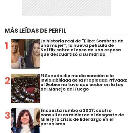
MÁS LEÍDAS DE PERFIL
La historia real de "Elize: Sombras de
1
una mujer", la nueva película de
Netflix sobre el caso de una esposa
que descuartizó a su marido
El Senado dio media sanción a la
2
Inviolabilidad de la Propiedad Privada:
el Gobierno tuvo que ceder en la Ley
del Manejo del Fuego
Encuesta rumbo a 2027: cuatro
3
consultoras midieron el desgaste de
Milei y la crisis de liderazgo en el
peronismo