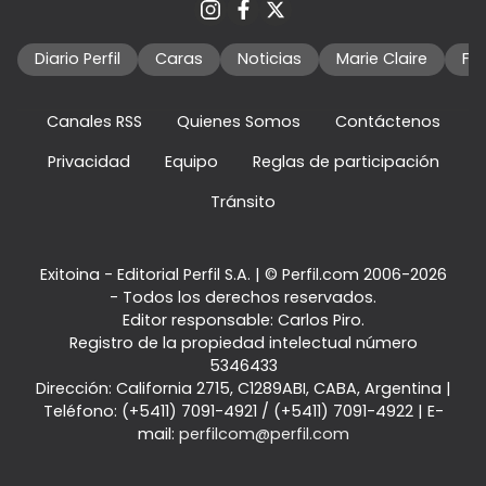
Diario Perfil
Caras
Noticias
Marie Claire
Fo
Canales RSS
Quienes Somos
Contáctenos
Privacidad
Equipo
Reglas de participación
Tránsito
Exitoina - Editorial Perfil S.A.
| © Perfil.com 2006-2026
- Todos los derechos reservados.
Editor responsable: Carlos Piro.
Registro de la propiedad intelectual número
5346433
Dirección:
California 2715
,
C1289ABI
,
CABA, Argentina
|
Teléfono:
(+5411) 7091-4921
/
(+5411) 7091-4922
| E-
mail:
perfilcom@perfil.com