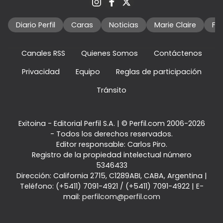
Diario Perfil
Caras
Noticias
Marie Claire
Fo
Canales RSS
Quienes Somos
Contáctenos
Privacidad
Equipo
Reglas de participación
Tránsito
Exitoina - Editorial Perfil S.A.
| © Perfil.com 2006-2026
- Todos los derechos reservados.
Editor responsable: Carlos Piro.
Registro de la propiedad intelectual número
5346433
Dirección:
California 2715
,
C1289ABI
,
CABA, Argentina
|
Teléfono:
(+5411) 7091-4921
/
(+5411) 7091-4922
| E-
mail:
perfilcom@perfil.com