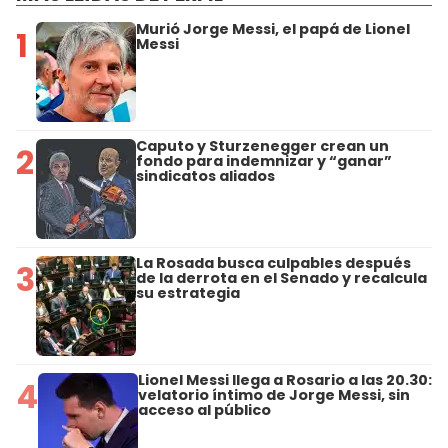
Murió Jorge Messi, el papá de Lionel
1
Messi
Caputo y Sturzenegger crean un
2
fondo para indemnizar y “ganar”
sindicatos aliados
La Rosada busca culpables después
3
de la derrota en el Senado y recalcula
su estrategia
Lionel Messi llega a Rosario a las 20.30:
4
velatorio íntimo de Jorge Messi, sin
acceso al público