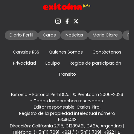
Diario Perfil
Caras
Noticias
Marie Claire
Fo
Canales RSS
Quienes Somos
Contáctenos
Privacidad
Equipo
Reglas de participación
Tránsito
Exitoina - Editorial Perfil S.A.
| © Perfil.com 2006-2026
- Todos los derechos reservados.
Editor responsable: Carlos Piro.
Registro de la propiedad intelectual número
5346433
Dirección:
California 2715
,
C1289ABI
,
CABA, Argentina
|
Teléfono:
(+5411) 7091-4921
/
(+5411) 7091-4922
| E-