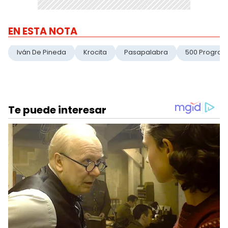
EN ESTA NOTA
Iván De Pineda
Krocita
Pasapalabra
500 Progra