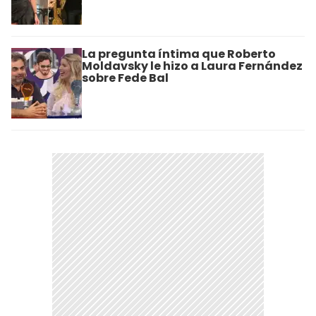
La pregunta íntima que Roberto
Moldavsky le hizo a Laura Fernández
sobre Fede Bal