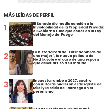
MÁS LEÍDAS DE PERFIL
El Senado dio media sanción a la
1
Inviolabilidad de la Propiedad Privada:
el Gobierno tuvo que ceder en la Ley
del Manejo del Fuego
La historia real de "Elize: Sombras de
2
una mujer", la nueva película de
Netflix sobre el caso de una esposa
que descuartizó a su marido
Encuesta rumbo a 2027: cuatro
3
consultoras midieron el desgaste de
Milei y la crisis de liderazgo en el
peronismo
Ley de Propiedad Privada: qué