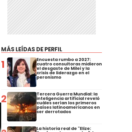
MÁS LEÍDAS DE PERFIL
Encuesta rumbo a 2027:
1
cuatro consultoras midieron
el desgaste de Milei y la
crisis de liderazgo en el
peronismo
Tercera Guerra Mundial: la
2
inteligencia artificial reveló
cuáles serían los primeros
países latinoamericanos en
ser derrotados
La historia real de "Elize: