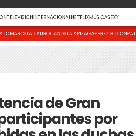
ÓN
TELEVISIÓN
INTERNACIONAL
NETFLIX
MÚSICA
SEXY
BATO
MARCELA TAURO
CANDELA ARIZAGA
PEREZ HILTON
RAT
rtencia de Gran
participantes por
bidas en las duchas