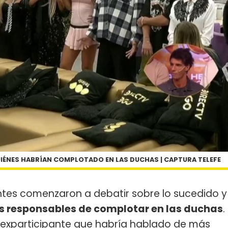
IÉNES HABRÍAN COMPLOTADO EN LAS DUCHAS | CAPTURA TELEFE
ntes comenzaron a debatir sobre lo sucedido y
os responsables de complotar en las duchas
.
l exparticipante que habría hablado de más