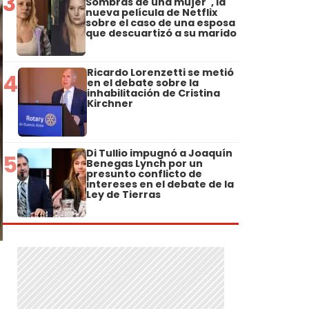
3
Sombras de una mujer", la
nueva película de Netflix
sobre el caso de una esposa
que descuartizó a su marido
Ricardo Lorenzetti se metió
4
en el debate sobre la
inhabilitación de Cristina
Kirchner
Di Tullio impugnó a Joaquín
5
Benegas Lynch por un
presunto conflicto de
intereses en el debate de la
Ley de Tierras