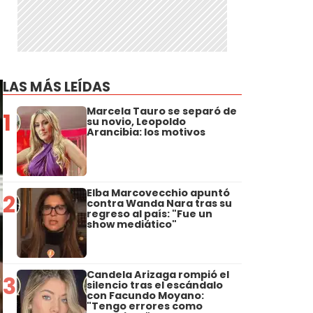
LAS MÁS LEÍDAS
Marcela Tauro se separó de
1
su novio, Leopoldo
Arancibia: los motivos
Elba Marcovecchio apuntó
2
contra Wanda Nara tras su
regreso al país: "Fue un
show mediático"
Candela Arizaga rompió el
3
silencio tras el escándalo
con Facundo Moyano:
"Tengo errores como