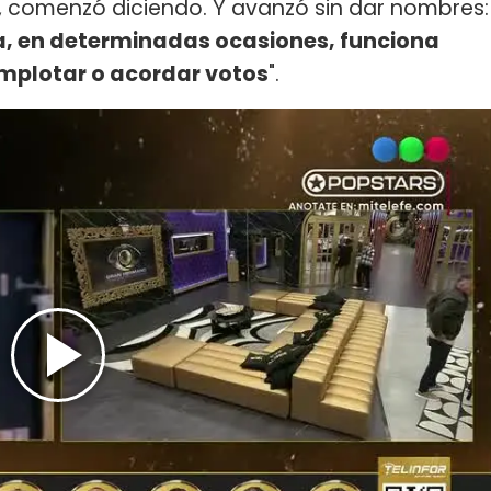
", comenzó diciendo. Y avanzó sin dar nombres:
a, en determinadas ocasiones, funciona
mplotar o acordar votos
".